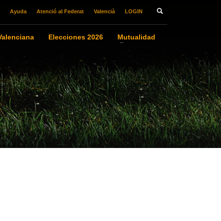
Ayuda
Atenció al Federat
Valencià
LOGIN
alenciana
Elecciones 2026
Mutualidad