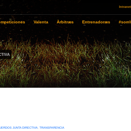
Intranet
mpeticiones
Valenta
Àrbitræs
Entrenadoræs
#somV
CTIVA
UERDOS JUNTA DIRECTIVA
,
TRANSPARENCIA