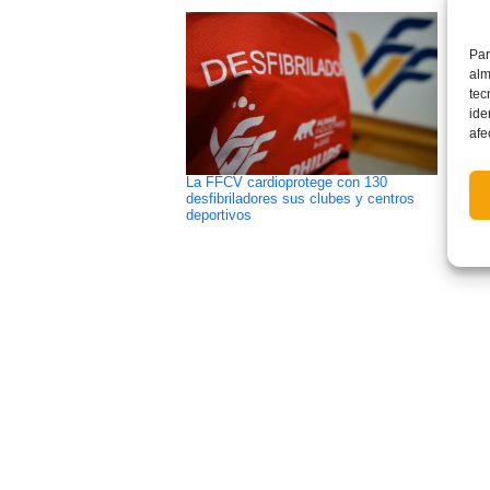
Par
alm
tec
ide
afe
La FFCV cardioprotege con 130
Modif
desfibriladores sus clubes y centros
Regla
deportivos
disci