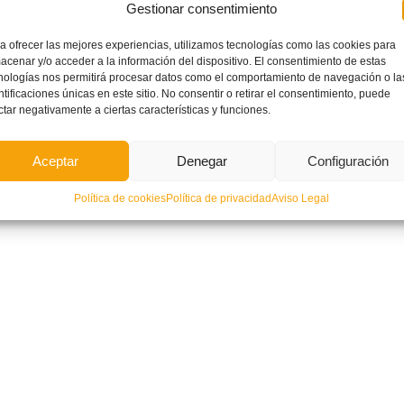
Gestionar consentimiento
a ofrecer las mejores experiencias, utilizamos tecnologías como las cookies para
acenar y/o acceder a la información del dispositivo. El consentimiento de estas
nologías nos permitirá procesar datos como el comportamiento de navegación o la
ntificaciones únicas en este sitio. No consentir o retirar el consentimiento, puede
ctar negativamente a ciertas características y funciones.
icaciones en Estatutos,
Acuerdos Junta Directiva 18/11/2024
Aceptar
Denegar
Configuración
mento General y Código
plinario de la FFCV
Política de cookies
Política de privacidad
Aviso Legal