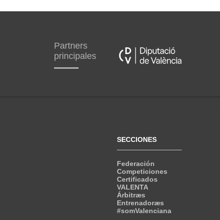
Partners
principales
SECCIONES
Federación
Competiciones
Certificados
VALENTA
Árbitræs
Entrenadoræs
#somValenciana