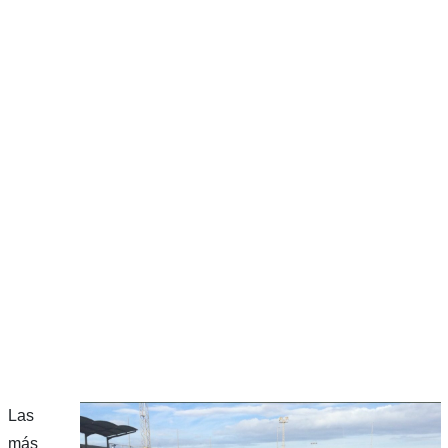
Las
más