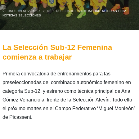
VIERNES, 09 NOVIEMBRE 2018
/
PUBLICADO EN
ACTUALIDAD
,
NOTICIAS FFCV
,
NOTICIAS SELECCIONES
La Selección Sub-12 Femenina
comienza a trabajar
Primera convocatoria de entrenamientos para las
preseleccionadas del combinado autonómico femenino en
categoría Sub-12, y estreno como técnica principal de Ana
Gómez Venancio al frente de la Selección Alevín. Todo ello
el próximo martes en el Campo Federativo ‘Miguel Monleón’
de Picassent.