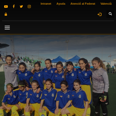
Intranet
Ayuda
Atenció al Federat
Valencià