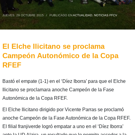
JUEVES, 29 OCTUBRE 2015
/
PUBLICADO EN
ACTUALIDAD
,
NOTICIAS FFCV
El Elche Ilicitano se proclama
Campeón Autonómico de la Copa
RFEF
Bastó el empate (1-1) en el ‘Díez Iborra’ para que el Elche
Ilicitano se proclamara anoche Campeón de la Fase
Autonómica de la Copa RFEF.
El Elche Ilicitano dirigido por Vicente Parras se proclamó
anoche Campeón de la Fase Autonómica de la Copa RFEF.
El filial franjiverde logró empatar a uno en el ‘Díez Iborra’
ante la UD Alzira, un resultado que le permite acceder a la