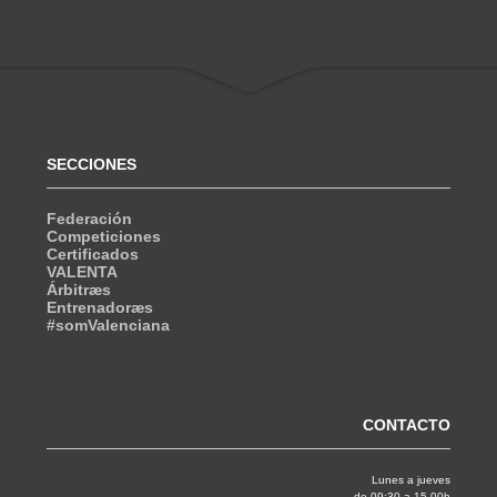
SECCIONES
Federación
Competiciones
Certificados
VALENTA
Árbitræs
Entrenadoræs
#somValenciana
CONTACTO
Lunes a jueves
de 09:30 a 15.00h