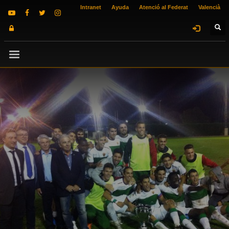
Intranet
Ayuda
Atenció al Federat
Valencià