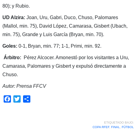
80); y Rubio.
UD Alzira:
Joan, Uru, Gabri, Duco, Chuso, Palomares
(Mallol, min. 75), David López, Camarasa, Gisbert (Ubach,
min. 75), Grande y Luis García (Bryan, min. 70).
Goles:
0-1, Bryan, min. 77; 1-1, Primi, min. 92.
Árbitro:
Pérez Alcocer. Amonestó por los visitantes a Uru,
Camarasa, Palomares y Gisbert y expulsó directamente a
Chuso.
Autor: Prensa FFCV
Facebook
Twitter
Compartir
ETIQUETADO BAJO:
COPA RFEF
,
FINAL
,
FÚTBOL