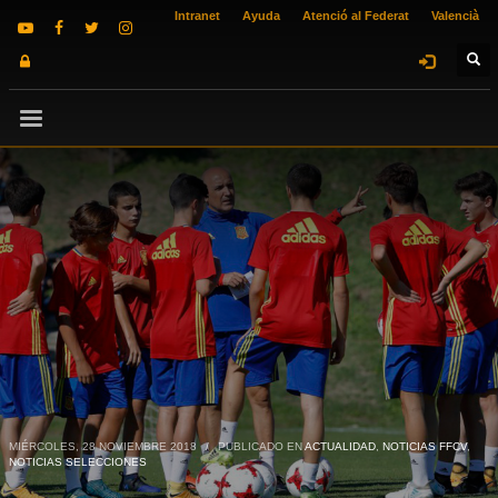
Intranet
Ayuda
Atenció al Federat
Valencià
MIÉRCOLES, 28 NOVIEMBRE 2018
/
PUBLICADO EN
ACTUALIDAD
,
NOTICIAS FFCV
,
NOTICIAS SELECCIONES