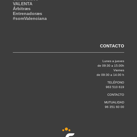
VALENTA
Árbitræs
Entrenadoræs
#somValenciana
CONTACTO
Lunes a jueves
de 09:30 a 15.00h
Viernes
de 09:30 a 14.00 h
TELÉFONO
963 510 619
CONTACTO
MUTUALIDAD
96 351 60 00