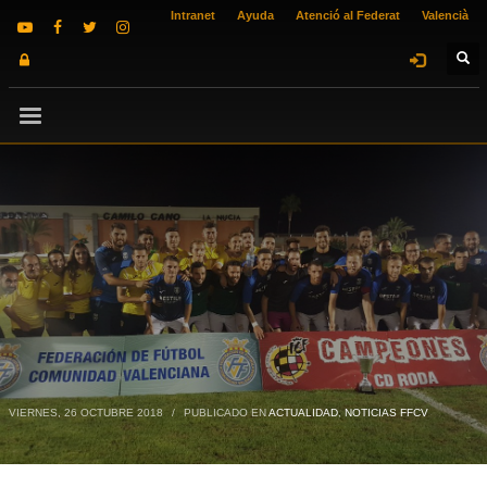
Intranet
Ayuda
Atenció al Federat
Valencià
VIERNES, 26 OCTUBRE 2018
/
PUBLICADO EN
ACTUALIDAD
,
NOTICIAS FFCV