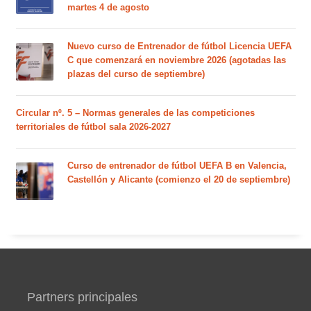
martes 4 de agosto
Nuevo curso de Entrenador de fútbol Licencia UEFA
C que comenzará en noviembre 2026 (agotadas las
plazas del curso de septiembre)
Circular nº. 5 – Normas generales de las competiciones
territoriales de fútbol sala 2026-2027
Curso de entrenador de fútbol UEFA B en Valencia,
Castellón y Alicante (comienzo el 20 de septiembre)
Partners principales