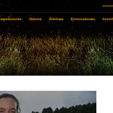
Intranet
mpeticiones
Valenta
Àrbitræs
Entrenadoræs
#somV