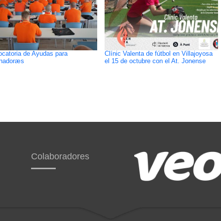
catoria de Ayudas para
Clínic Valenta de fútbol en Villajoyosa
enadoræs
el 15 de octubre con el At. Jonense
Colaboradores