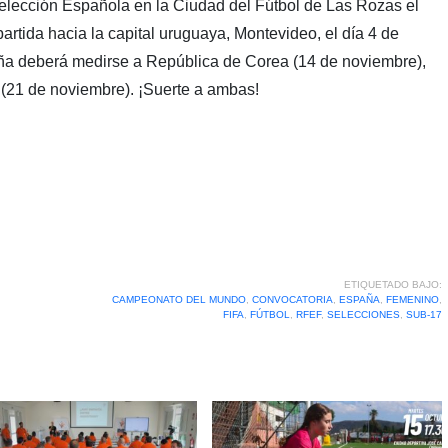
Selección Española en la Ciudad del Fútbol de Las Rozas el
partida hacia la capital uruguaya, Montevideo, el día 4 de
ña deberá medirse a República de Corea (14 de noviembre),
(21 de noviembre). ¡Suerte a ambas!
ETIQUETADO BAJO:
CAMPEONATO DEL MUNDO
,
CONVOCATORIA
,
ESPAÑA
,
FEMENINO
,
FIFA
,
FÚTBOL
,
RFEF
,
SELECCIONES
,
SUB-17