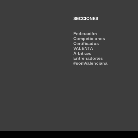
SECCIONES
Federación
Competiciones
Certificados
VALENTA
Árbitræs
Entrenadoræs
#somValenciana