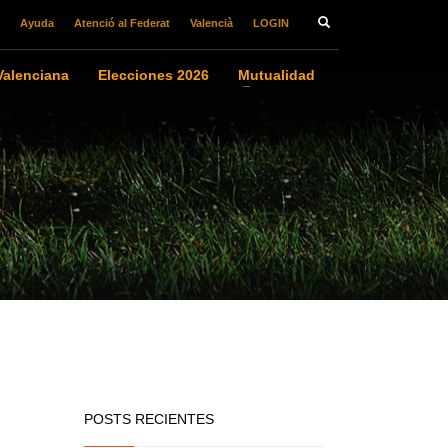
Ayuda
Atenció al Federat
Valencià
LOGIN
alenciana
Elecciones 2026
Mutualidad
POSTS RECIENTES