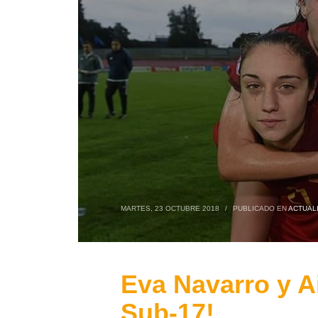
MARTES, 23 OCTUBRE 2018
/
PUBLICADO EN
ACTUAL
Eva Navarro y A
Sub-17!