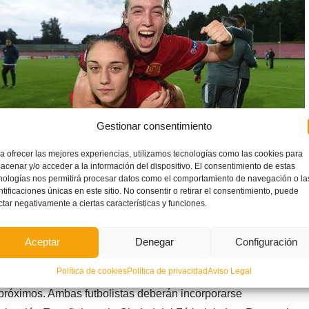
Gestionar consentimiento
a ofrecer las mejores experiencias, utilizamos tecnologías como las cookies para
acenar y/o acceder a la información del dispositivo. El consentimiento de estas
nologías nos permitirá procesar datos como el comportamiento de navegación o la
ntificaciones únicas en este sitio. No consentir o retirar el consentimiento, puede
bas tendrán la increíble oportunidad de sumar -junto al resto
ctar negativamente a ciertas características y funciones.
n Campeonato del Mundo. La Real Federación Española de
, a petición de la seleccionadora nacional, Toña Is, la
Aceptar
Denegar
Configuración
rro García (Levante UD) y Aixa Salvador García (Villarreal CF)
Política de cookies
Política de privacidad
Aviso Legal
añola al Mundial FIFA Sub-17 de Uruguay, que se desarrollará
próximos. Ambas futbolistas deberán incorporarse