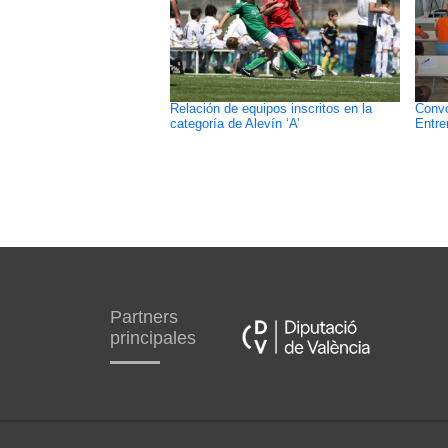
Relación de equipos inscritos en la
Convo
categoría de Alevín ‘A’
Entr
Partners
principales