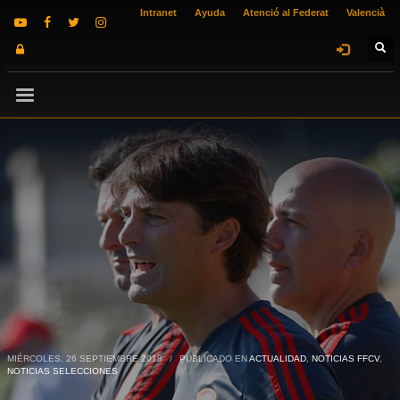
Intranet
Ayuda
Atenció al Federat
Valencià
MIÉRCOLES, 26 SEPTIEMBRE 2018
/
PUBLICADO EN
ACTUALIDAD
,
NOTICIAS FFCV
,
NOTICIAS SELECCIONES