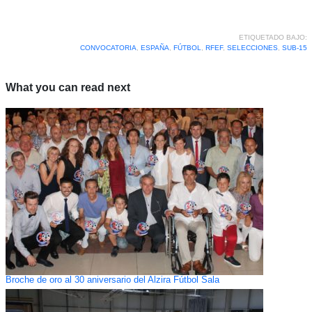
ETIQUETADO BAJO:
CONVOCATORIA
,
ESPAÑA
,
FÚTBOL
,
RFEF
,
SELECCIONES
,
SUB-15
What you can read next
Broche de oro al 30 aniversario del Alzira Fútbol Sala