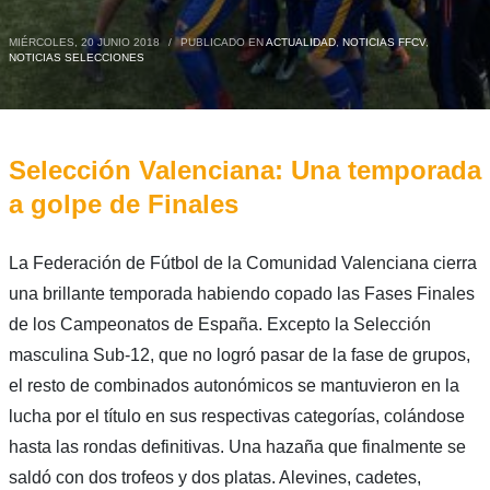
MIÉRCOLES, 20 JUNIO 2018
/
PUBLICADO EN
ACTUALIDAD
,
NOTICIAS FFCV
,
NOTICIAS SELECCIONES
Selección Valenciana: Una temporada
a golpe de Finales
La Federación de Fútbol de la Comunidad Valenciana cierra
una brillante temporada habiendo copado las Fases Finales
de los Campeonatos de España. Excepto la Selección
masculina Sub-12, que no logró pasar de la fase de grupos,
el resto de combinados autonómicos se mantuvieron en la
lucha por el título en sus respectivas categorías, colándose
hasta las rondas definitivas. Una hazaña que finalmente se
saldó con dos trofeos y dos platas. Alevines, cadetes,