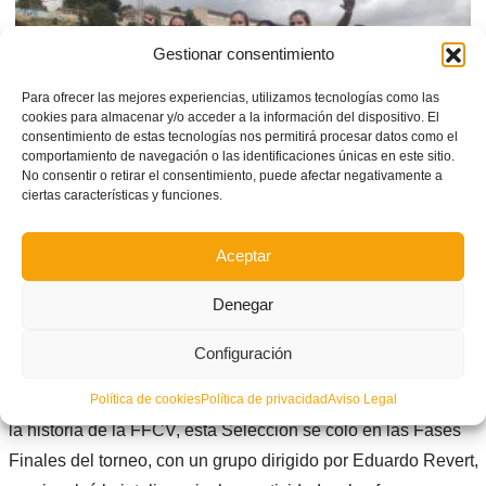
Gestionar consentimiento
Para ofrecer las mejores experiencias, utilizamos tecnologías como las
cookies para almacenar y/o acceder a la información del dispositivo. El
consentimiento de estas tecnologías nos permitirá procesar datos como el
comportamiento de navegación o las identificaciones únicas en este sitio.
No consentir o retirar el consentimiento, puede afectar negativamente a
ciertas características y funciones.
Aceptar
Selección Amateur – Copa de las Regiones UEFA
Denegar
La guinda a la brillante temporada de nuestras selecciones
Configuración
autonómicas la puso el combinado Sub-23 Amateur que
disputó la Copa de las Regiones UEFA. Por primera vez en
Política de cookies
Política de privacidad
Aviso Legal
la historia de la FFCV, esta Selección se coló en las Fases
Finales del torneo, con un grupo dirigido por Eduardo Revert,