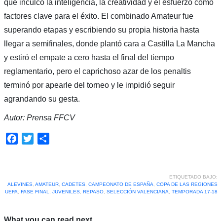
que inculcó la inteligencia, la creatividad y el esfuerzo como
factores clave para el éxito. El combinado Amateur fue
superando etapas y escribiendo su propia historia hasta
llegar a semifinales, donde plantó cara a Castilla La Mancha
y estiró el empate a cero hasta el final del tiempo
reglamentario, pero el caprichoso azar de los penaltis
terminó por apearle del torneo y le impidió seguir
agrandando su gesta.
Autor: Prensa FFCV
Facebook
Twitter
Compartir
ETIQUETADO BAJO:
ALEVINES
,
AMATEUR
,
CADETES
,
CAMPEONATO DE ESPAÑA
,
COPA DE LAS REGIONES
UEFA
,
FASE FINAL
,
JUVENILES
,
REPASO
,
SELECCIÓN VALENCIANA
,
TEMPORADA 17-18
What you can read next