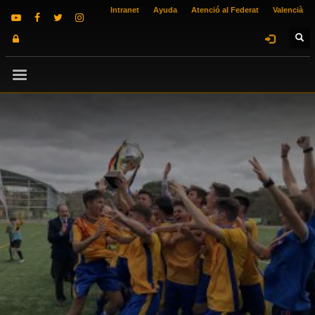
Intranet
Ayuda
Atenció al Federat
Valencià