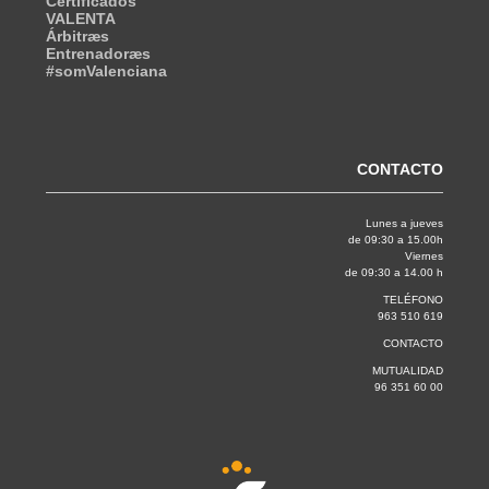
Certificados
VALENTA
Árbitræs
Entrenadoræs
#somValenciana
CONTACTO
Lunes a jueves
de 09:30 a 15.00h
Viernes
de 09:30 a 14.00 h
TELÉFONO
963 510 619
CONTACTO
MUTUALIDAD
96 351 60 00