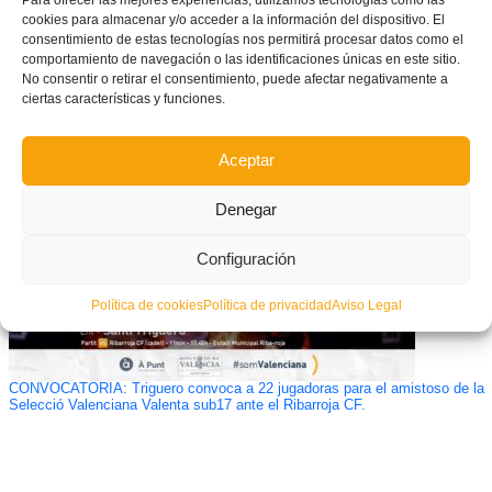
cookies para almacenar y/o acceder a la información del dispositivo. El
consentimiento de estas tecnologías nos permitirá procesar datos como el
comportamiento de navegación o las identificaciones únicas en este sitio.
No consentir o retirar el consentimiento, puede afectar negativamente a
ciertas características y funciones.
Confirmados los grupos 14 y 15 de la Tercera División de fútbol sala
Aceptar
Denegar
Configuración
Política de cookies
Política de privacidad
Aviso Legal
CONVOCATORIA: Triguero convoca a 22 jugadoras para el amistoso de la
Selecció Valenciana Valenta sub17 ante el Ribarroja CF.