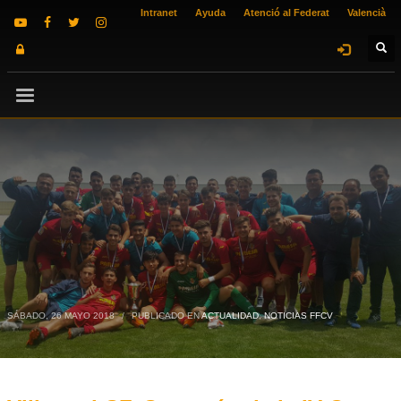
Intranet
Ayuda
Atenció al Federat
Valencià
SÁBADO, 26 MAYO 2018
/
PUBLICADO EN
ACTUALIDAD
,
NOTICIAS FFCV