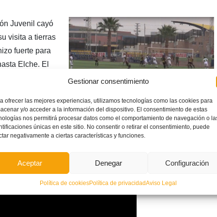
ón Juvenil cayó
 visita a tierras
izo fuerte para
hasta Elche. El
 rival y pronto
Gestionar consentimiento
guir el 4-0
a ofrecer las mejores experiencias, utilizamos tecnologías como las cookies para
ejores momento y
acenar y/o acceder a la información del dispositivo. El consentimiento de estas
e gracias al
nologías nos permitirá procesar datos como el comportamiento de navegación o la
ntificaciones únicas en este sitio. No consentir o retirar el consentimiento, puede
isiva digital de la Federación de Fútbol de la Comunidad
ctar negativamente a ciertas características y funciones.
ultar todos los resultados de las competiciones federadas en
a web.
Aceptar
Denegar
Configuración
Política de cookies
Política de privacidad
Aviso Legal