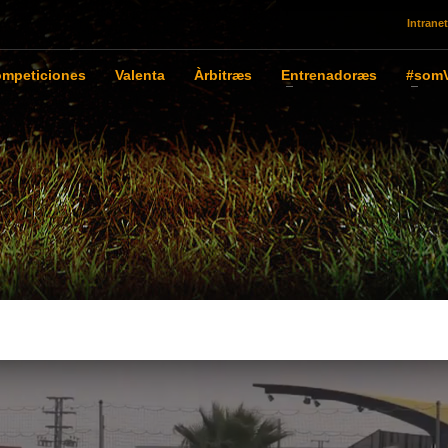
Intranet
mpeticiones
Valenta
Àrbitræs
Entrenadoræs
#somV