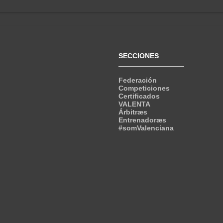
SECCIONES
Federación
Competiciones
Certificados
VALENTA
Árbitræs
Entrenadoræs
#somValenciana