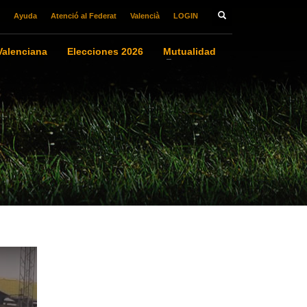
Ayuda
Atenció al Federat
Valencià
LOGIN
alenciana
Elecciones 2026
Mutualidad