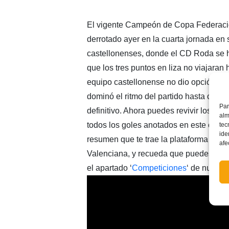
El vigente Campeón de Copa Federaci
derrotado ayer en la cuarta jornada en su
castellonenses, donde el CD Roda se h
que los tres puntos en liza no viajaran 
equipo castellonense no dio opción a su
dominó el ritmo del partido hasta conse
Par
definitivo. Ahora puedes revivir los m
alm
todos los goles anotados en este choqu
tec
ide
resumen que te trae la plataforma telev
afe
Valenciana, y recueda que puedes cons
el apartado ‘
Competiciones
‘ de nuestr