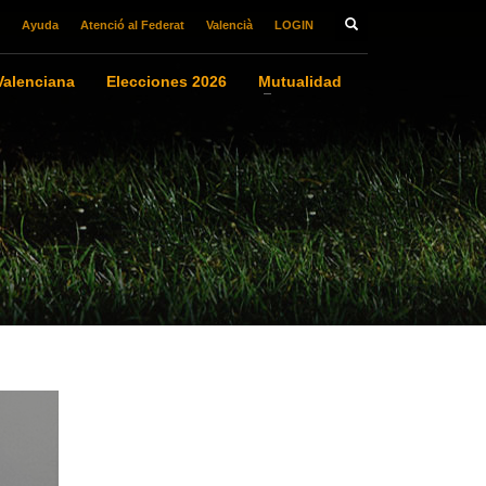
Ayuda
Atenció al Federat
Valencià
LOGIN
alenciana
Elecciones 2026
Mutualidad