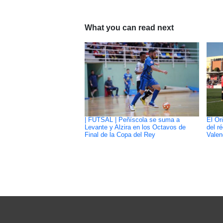
What you can read next
| FUTSAL | Peñíscola se suma a
El Or
Levante y Alzira en los Octavos de
del r
Final de la Copa del Rey
Valen