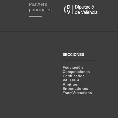
Partners
principales
SECCIONES
Federación
Competiciones
Certificados
VALENTA
Árbitræs
Entrenadoræs
#somValenciana