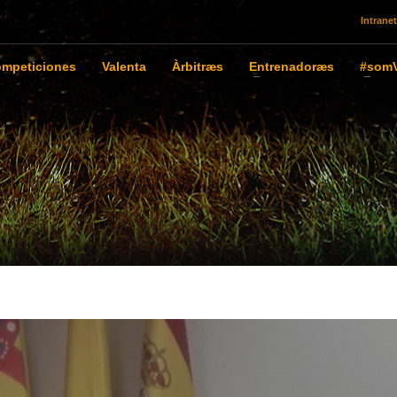
Intranet
mpeticiones
Valenta
Àrbitræs
Entrenadoræs
#somV