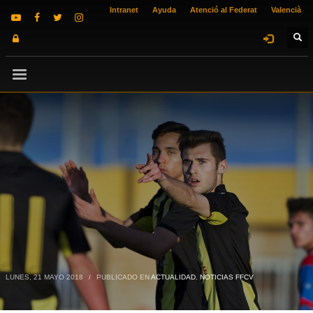
Intranet
Ayuda
Atenció al Federat
Valencià
LUNES, 21 MAYO 2018
/
PUBLICADO EN
ACTUALIDAD
,
NOTICIAS FFCV