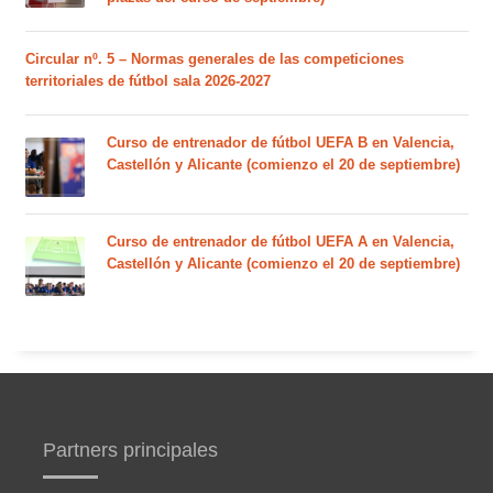
Circular nº. 5 – Normas generales de las competiciones
territoriales de fútbol sala 2026-2027
Curso de entrenador de fútbol UEFA B en Valencia,
Castellón y Alicante (comienzo el 20 de septiembre)
Curso de entrenador de fútbol UEFA A en Valencia,
Castellón y Alicante (comienzo el 20 de septiembre)
Partners principales