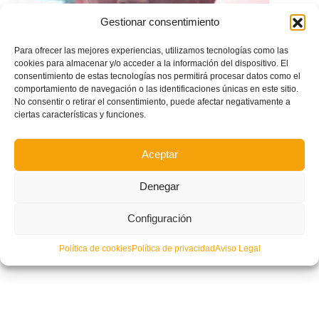
Gestionar consentimiento
Para ofrecer las mejores experiencias, utilizamos tecnologías como las
cookies para almacenar y/o acceder a la información del dispositivo. El
consentimiento de estas tecnologías nos permitirá procesar datos como el
Duelo por el fallecimiento del histórico jugador del CD Eldense Alfonso
comportamiento de navegación o las identificaciones únicas en este sitio.
Ortuño García, ‘Elios’
No consentir o retirar el consentimiento, puede afectar negativamente a
ciertas características y funciones.
Aceptar
Denegar
Configuración
Política de cookies
Política de privacidad
Aviso Legal