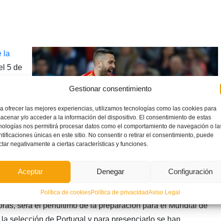
 la
el 5 de
 por
Gestionar consentimiento
pio
a ofrecer las mejores experiencias, utilizamos tecnologías como las cookies para
acenar y/o acceder a la información del dispositivo. El consentimiento de estas
nologías nos permitirá procesar datos como el comportamiento de navegación o la
ntificaciones únicas en este sitio. No consentir o retirar el consentimiento, puede
ctar negativamente a ciertas características y funciones.
a gran
a en
Aceptar
Denegar
Configuración
por 6-1 a Argentina en el Wanda Metropolitano. Los precios
ilan entre los 20 y los 70 euros. El encuentro del próximo 3 de
Política de cookies
Política de privacidad
Aviso Legal
ras, será el penúltimo de la preparación para el Mundial de
la selección de Portugal y para presenciarlo se han