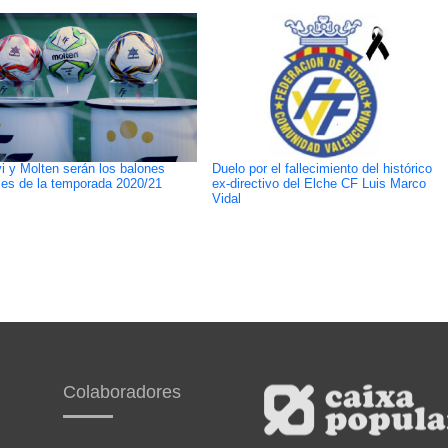
i y Molten serán los balones
Duelo por el fallecimiento del histórico
ales de la temporada 2020/21
ex-directivo del Elche CF Luis Marco
Vidal
Colaboradores