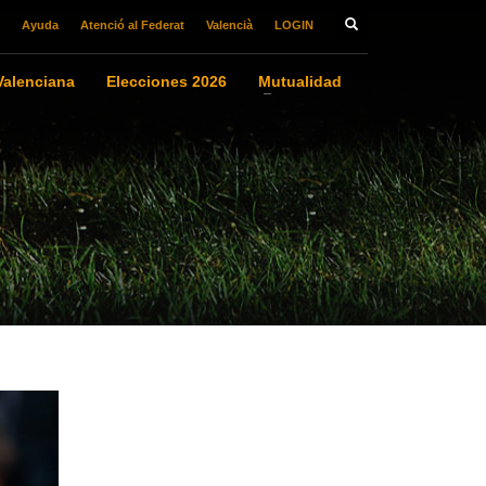
Ayuda
Atenció al Federat
Valencià
LOGIN
alenciana
Elecciones 2026
Mutualidad