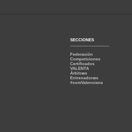
SECCIONES
Federación
Competiciones
Certificados
VALENTA
Árbitræs
Entrenadoræs
#somValenciana