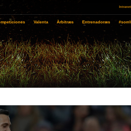
Intranet
mpeticiones
Valenta
Àrbitræs
Entrenadoræs
#somV