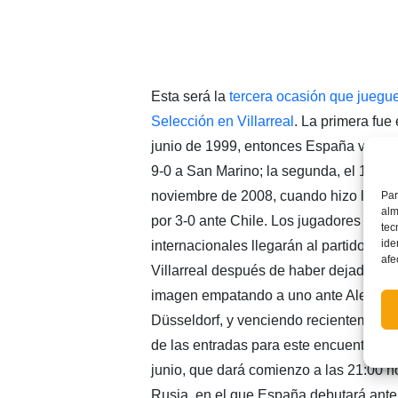
Esta será la
tercera ocasión que juegue
Selección en Villarreal
. La primera fue 
junio de 1999, entonces España venció
9-0 a San Marino; la segunda, el 19 de
noviembre de 2008, cuando hizo lo pro
Par
alm
por 3-0 ante Chile. Los jugadores
tec
ide
internacionales llegarán al partido de
afe
Villarreal después de haber dejado un
imagen empatando a uno ante Alemani
Düsseldorf, y venciendo recientemente 
de las entradas para este encuentro osc
junio, que dará comienzo a las 21:00 ho
Rusia, en el que España debutará ante 