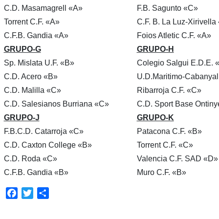
C.D. Masamagrell «A»
F.B. Sagunto «C»
Torrent C.F. «A»
C.F. B. La Luz-Xirivella
C.F.B. Gandia «A»
Foios Atletic C.F. «A»
GRUPO-G
GRUPO-H
Sp. Mislata U.F. «B»
Colegio Salgui E.D.E. 
C.D. Acero «B»
U.D.Maritimo-Cabanya
C.D. Malilla «C»
Ribarroja C.F. «C»
C.D. Salesianos Burriana «C»
C.D. Sport Base Ontiny
GRUPO-J
GRUPO-K
F.B.C.D. Catarroja «C»
Patacona C.F. «B»
C.D. Caxton College «B»
Torrent C.F. «C»
C.D. Roda «C»
Valencia C.F. SAD «D»
C.F.B. Gandia «B»
Muro C.F. «B»
Facebook
Twitter
Compartir