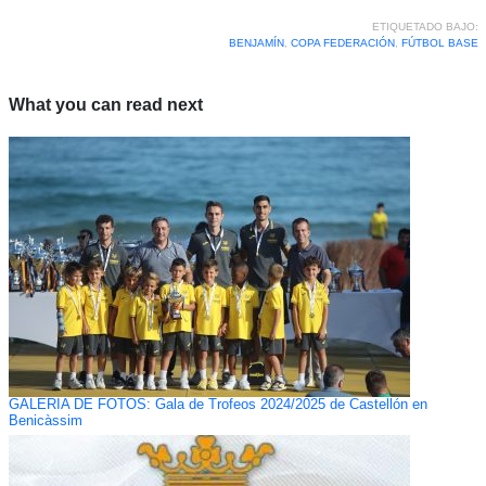
ETIQUETADO BAJO:
BENJAMÍN
,
COPA FEDERACIÓN
,
FÚTBOL BASE
What you can read next
GALERÍA DE FOTOS: Gala de Trofeos 2024/2025 de Castellón en
Benicàssim