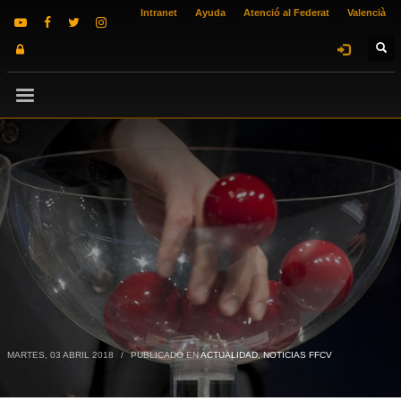
Intranet
Ayuda
Atenció al Federat
Valencià
MARTES, 03 ABRIL 2018
/
PUBLICADO EN
ACTUALIDAD
,
NOTICIAS FFCV