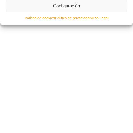
El ADN valenciano sigue contando para España Sub-19
Configuración
Política de cookies
Política de privacidad
Aviso Legal