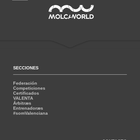
SECCIONES
Federación
Competiciones
Certificados
VALENTA
Árbitræs
Entrenadoræs
#somValenciana