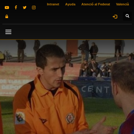
Intranet
Ayuda
Atenció al Federat
Valencià