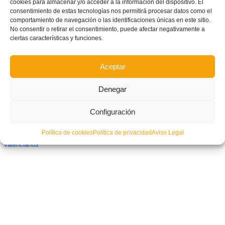
cookies para almacenar y/o acceder a la información del dispositivo. El
CFI Alicante
consentimiento de estas tecnologías nos permitirá procesar datos como el
comportamiento de navegación o las identificaciones únicas en este sitio.
No consentir o retirar el consentimiento, puede afectar negativamente a
ciertas características y funciones.
Aceptar
Denegar
Configuración
Política de cookies
Política de privacidad
Aviso Legal
La FFCV insta a que se guarde un minuto de silencio en todos los campos
valencianos