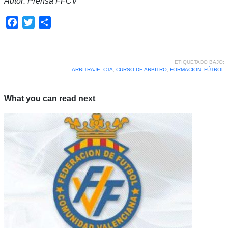
Autor: Prensa FFCV
Facebook
Twitter
Compartir
ETIQUETADO BAJO:
ARBITRAJE
,
CTA
,
CURSO DE ARBITRO
,
FORMACION
,
FÚTBOL
What you can read next