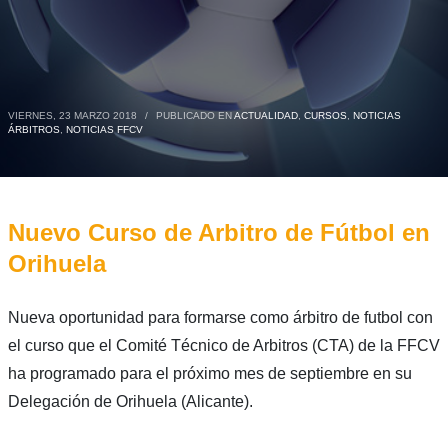
VIERNES, 23 MARZO 2018
/
PUBLICADO EN
ACTUALIDAD
,
CURSOS
,
NOTICIAS
ÁRBITROS
,
NOTICIAS FFCV
Nuevo Curso de Arbitro de Fútbol en
Orihuela
Nueva oportunidad para formarse como árbitro de futbol con
el curso que el Comité Técnico de Arbitros (CTA) de la FFCV
ha programado para el próximo mes de septiembre en su
Delegación de Orihuela (Alicante).