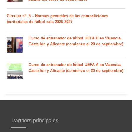
Circular nº. 5 – Normas generales de las competiciones
territoriales de fútbol sala 2026-2027
Curso de entrenador de fútbol UEFA B en Valencia,
Castellón y Alicante (comienzo el 20 de septiembre)
Curso de entrenador de fútbol UEFA A en Valencia,
Castellón y Alicante (comienzo el 20 de septiembre)
Partners principales