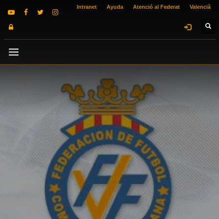
Intranet
Ayuda
Atenció al Federat
Valencià