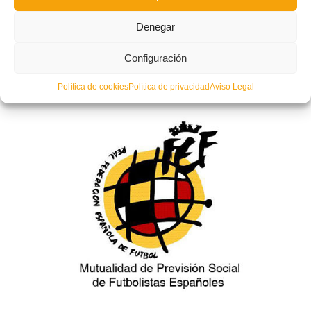
Denegar
Horario de atención en verano en MUPRESFE –
Configuración
Valencia
LUNES, 17 JUNIO 2019
POR
Política de cookies
Política de privacidad
Aviso Legal