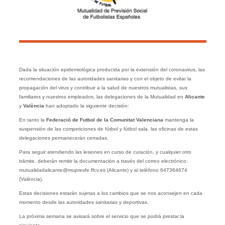
Dada la situación epidemiológica producida por la extensión del coronavirus, las
recomendaciones de las autoridades sanitarias y con el objeto de evitar la
propagación del virus y contribuir a la salud de nuestros mutualistas, sus
familiares y nuestros empleados, las delegaciones de la Mutualidad en
Alicante
y
València
han adoptado la siguiente decisión:
En tanto la
Federació de Futbol de la Comunitat Valenciana
mantenga la
suspensión de las competiciones de fútbol y fútbol sala, las oficinas de estas
delegaciones permanecerán cerradas.
Para seguir atendiendo las lesiones en curso de curación, y cualquier otro
trámite, deberán remitir la documentación a través del correo electrónico:
mutualidadalicante@mupresfe.ffcv.es (Alicante) y al teléfono 647364674
(València).
Estas decisiones estarán sujetas a los cambios que se nos aconsejen en cada
momento desde las autoridades sanitarias y deportivas.
La próxima semana se avisará sobre el servicio que se podrá prestar la