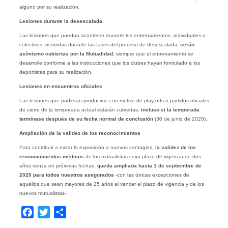
alguno por su realización.
Lesiones durante la desescalada
Las lesiones que puedan acontecer durante los entrenamientos, individuales o
colectivos, ocurridas durante las fases del proceso de desescalada,
serán
asímismo cubiertas por la Mutualidad
, siempre que el entrenamiento se
desarrolle conforme a las instrucciones que los clubes hayan formulado a los
deportistas para su realización.
Lesiones en encuentros oficiales
Las lesiones que pudieran producirse con motivo de play-offs o partidos oficiales
de cierre de la temporada actual estarán cubiertas,
incluso si la temporada
terminase después de su fecha normal de conclusión
(30 de junio de 2020).
Ampliación de la validez de los reconocimientos
Para contribuir a evitar la exposición a nuevos contagios,
la validez de los
reconocimientos médicos
de los mutualistas cuyo plazo de vigencia de dos
años venza en próximas fechas,
queda ampliada hasta 1 de septiembre de
2020 para todos nuestros asegurados
-con las únicas excepciones de
aquéllos que sean mayores de 25 años al vencer el plazo de vigencia y de los
nuevos mutualistas-.
Facebook
Twitter
Compartir