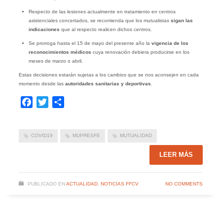
Respecto de las lesiones actualmente en tratamiento en centros
asistenciales concertados, se recomienda que los mutualistas
sigan las
indicaciones
que al respecto realicen dichos centros.
Se prorroga hasta el 15 de mayo del presente año la
vigencia de los
reconocimientos médicos
cuya renovación debiera producirse en los
meses de marzo o abril.
Estas decisiones estarán sujetas a los cambios que se nos aconsejen en cada
momento desde las
autoridades sanitarias y deportivas
.
Facebook
Twitter
Compartir
COVID19
MUPRESFE
MUTUALIDAD
LEER MÁS
PUBLICADO EN
ACTUALIDAD
,
NOTICIAS FFCV
NO COMMENTS