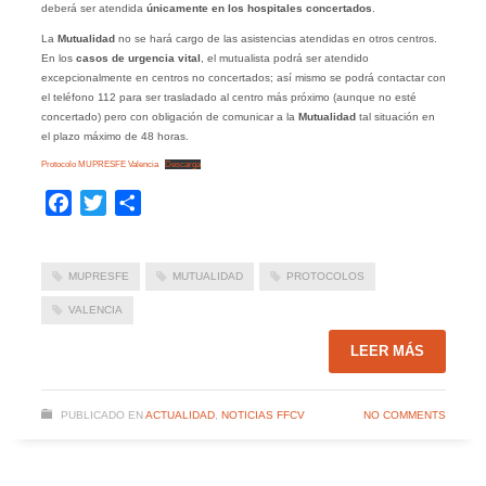
deberá ser atendida
únicamente en los hospitales concertados
.
La
Mutualidad
no se hará cargo de las asistencias atendidas en otros centros.
En los
casos de urgencia vital
, el mutualista podrá ser atendido
excepcionalmente en centros no concertados; así mismo se podrá contactar con
el teléfono 112 para ser trasladado al centro más próximo (aunque no esté
concertado) pero con obligación de comunicar a la
Mutualidad
tal situación en
el plazo máximo de 48 horas.
Protocolo MUPRESFE Valencia
Descarga
Facebook
Twitter
Compartir
MUPRESFE
MUTUALIDAD
PROTOCOLOS
VALENCIA
LEER MÁS
PUBLICADO EN
ACTUALIDAD
,
NOTICIAS FFCV
NO COMMENTS