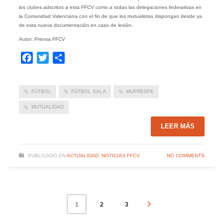
los clubes adscritos a esta FFCV como a todas las delegaciones federativas en
la Comunidad Valenciana con el fin de que los mutualistas dispongan desde ya
de esta nueva documentación en caso de lesión.
Autor: Prensa FFCV
Facebook
Twitter
Compartir
FÚTBOL
FÚTBOL SALA
MUPRESFE
MUTUALIDAD
LEER MÁS
PUBLICADO EN
ACTUALIDAD
,
NOTICIAS FFCV
NO COMMENTS
2
3
1