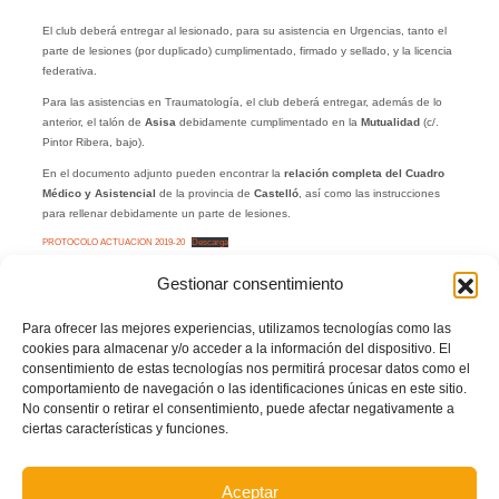
El club deberá entregar al lesionado, para su asistencia en Urgencias, tanto el
parte de lesiones (por duplicado) cumplimentado, firmado y sellado, y la licencia
federativa.
Para las asistencias en Traumatología, el club deberá entregar, además de lo
anterior, el talón de
Asisa
debidamente cumplimentado en la
Mutualidad
(c/.
Pintor Ribera, bajo).
En el documento adjunto pueden encontrar la
relación completa del Cuadro
Médico y Asistencial
de la provincia de
Castelló
, así como las instrucciones
para rellenar debidamente un parte de lesiones.
PROTOCOLO ACTUACION 2019-20
Descarga
Facebook
Twitter
Compartir
Gestionar consentimiento
Para ofrecer las mejores experiencias, utilizamos tecnologías como las
cookies para almacenar y/o acceder a la información del dispositivo. El
MUPRESFE
MUTUALIDAD
NORMATIVA
consentimiento de estas tecnologías nos permitirá procesar datos como el
comportamiento de navegación o las identificaciones únicas en este sitio.
LEER MÁS
No consentir o retirar el consentimiento, puede afectar negativamente a
ciertas características y funciones.
PUBLICADO EN
ACTUALIDAD
,
NOTICIAS FFCV
NO COMMENTS
Aceptar