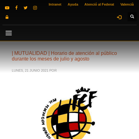
Intranet
Ayuda
Atenció al Federat
Valencià
| MUTUALIDAD | Horario de atención al público
durante los meses de julio y agosto
LUNES, 21 JUNIO 2021
POR