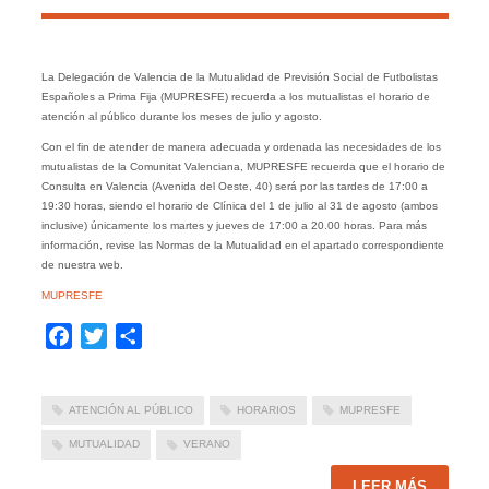
La Delegación de Valencia de la Mutualidad de Previsión Social de Futbolistas
Españoles a Prima Fija (MUPRESFE) recuerda a los mutualistas el horario de
atención al público durante los meses de julio y agosto.
Con el fin de atender de manera adecuada y ordenada las necesidades de los
mutualistas de la Comunitat Valenciana, MUPRESFE recuerda que el horario de
Consulta en Valencia (Avenida del Oeste, 40) será por las tardes de 17:00 a
19:30 horas, siendo el horario de Clínica del 1 de julio al 31 de agosto (ambos
inclusive) únicamente los martes y jueves de 17:00 a 20.00 horas. Para más
información, revise las Normas de la Mutualidad en el apartado correspondiente
de nuestra web.
MUPRESFE
Facebook
Twitter
Compartir
ATENCIÓN AL PÚBLICO
HORARIOS
MUPRESFE
MUTUALIDAD
VERANO
LEER MÁS