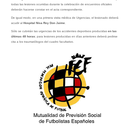
todas las lesiones ocurridas durante la celebración de encuentros oficiales
deberán hacerse constar en el acta correspondiente.
De igual modo, en una primera visita médica de Urgencias, el lesionado deberá
acudir al
Hospital Nisa Rey Don Jaime
.
Sólo se cubrirán las urgencias de los accidentes deportivos producidas
en las
últimas 48 horas
; para lesiones producidas en días anteriores deberá pedirse
cita a los traumatólogos del cuadro facultativo.