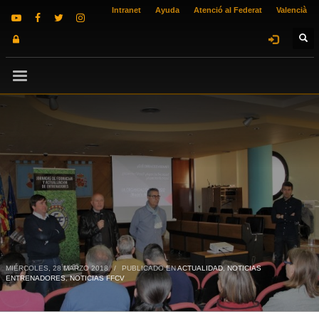
Intranet
Ayuda
Atenció al Federat
Valencià
MIÉRCOLES, 28 MARZO 2018
/
PUBLICADO EN
ACTUALIDAD
,
NOTICIAS
ENTRENADORES
,
NOTICIAS FFCV