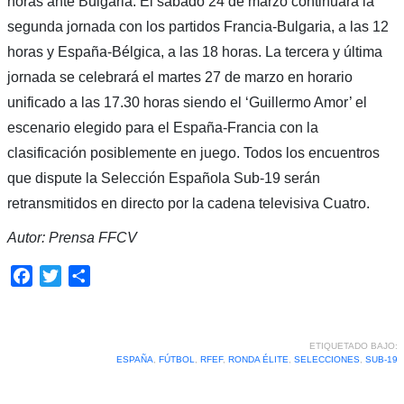
horas ante Bulgaria. El sábado 24 de marzo continuará la
segunda jornada con los partidos Francia-Bulgaria, a las 12
horas y España-Bélgica, a las 18 horas. La tercera y última
jornada se celebrará el martes 27 de marzo en horario
unificado a las 17.30 horas siendo el ‘Guillermo Amor’ el
escenario elegido para el España-Francia con la
clasificación posiblemente en juego. Todos los encuentros
que dispute la Selección Española Sub-19 serán
retransmitidos en directo por la cadena televisiva Cuatro.
Autor: Prensa FFCV
Facebook
Twitter
Compartir
ETIQUETADO BAJO:
ESPAÑA
,
FÚTBOL
,
RFEF
,
RONDA ÉLITE
,
SELECCIONES
,
SUB-19