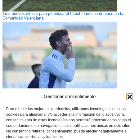
Tres nuevos clínics para potenciar el fútbol femenino de base en la
Comunidad Valenciana
Gestionar consentimiento
CONVOCATORIA OFICIAL: Estos son los 18 jugadores convocados por
la Selecció Valenciana masculina sub14 de fútbol para la fase de
clasificación del Campeonato de España en Burriana
Para ofrecer las mejores experiencias, utilizamos tecnologías como las
cookies para almacenar y/o acceder a la información del dispositivo. El
consentimiento de estas tecnologías nos permitirá procesar datos como el
comportamiento de navegación o las identificaciones únicas en este sitio.
No consentir o retirar el consentimiento, puede afectar negativamente a
ciertas características y funciones.