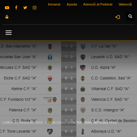
Intranet
Ayuda
Atenció al Federat
Valencià
LUNES, 05 FEBRERO 2018
/
PUBLICADO EN
ACTUALIDAD
,
NOTICIAS FFCV