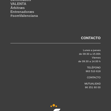
VALENTA
Árbitræs
Entrenadoræs
#somValenciana
CONTACTO
Lunes a jueves
de 09:30 a 15.00h
Viernes
de 09:30 a 14.00 h
TELÉFONO
963 510 619
CONTACTO
MUTUALIDAD
96 351 60 00