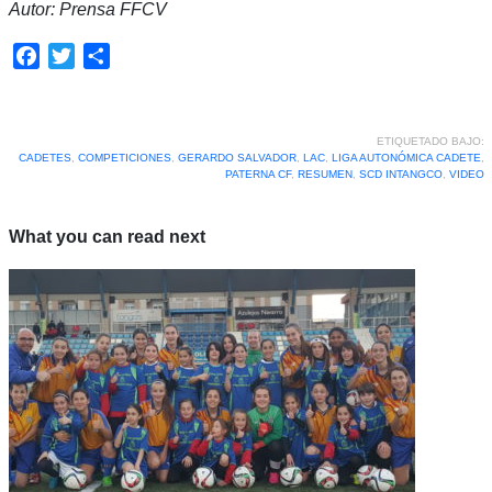
Autor: Prensa FFCV
Facebook
Twitter
Compartir
ETIQUETADO BAJO:
CADETES
,
COMPETICIONES
,
GERARDO SALVADOR
,
LAC
,
LIGA AUTONÓMICA CADETE
,
PATERNA CF
,
RESUMEN
,
SCD INTANGCO
,
VIDEO
What you can read next