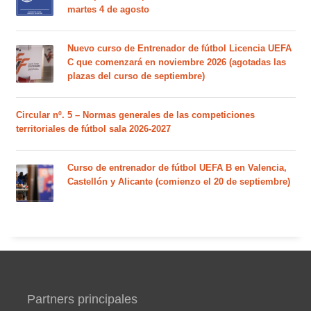
martes 4 de agosto
Nuevo curso de Entrenador de fútbol Licencia UEFA
C que comenzará en noviembre 2026 (agotadas las
plazas del curso de septiembre)
Circular nº. 5 – Normas generales de las competiciones
territoriales de fútbol sala 2026-2027
Curso de entrenador de fútbol UEFA B en Valencia,
Castellón y Alicante (comienzo el 20 de septiembre)
Partners principales