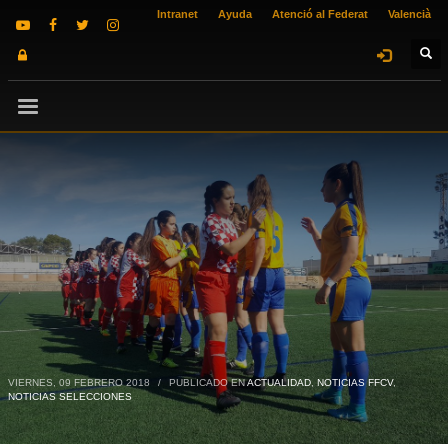
Intranet
Ayuda
Atenció al Federat
Valencià
VIERNES, 09 FEBRERO 2018
/
PUBLICADO EN
ACTUALIDAD
,
NOTICIAS FFCV
,
NOTICIAS SELECCIONES