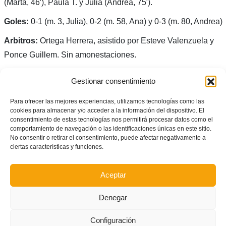
(Marta, 46′), Paula T. y Julia (Andrea, 75′).
Goles:
0-1 (m. 3, Julia), 0-2 (m. 58, Ana) y 0-3 (m. 80, Andrea)
Arbitros:
Ortega Herrera, asistido por Esteve Valenzuela y
Ponce Guillem. Sin amonestaciones.
Autor: Prensa FFCV
Gestionar consentimiento
Facebook
Twitter
Compartir
Para ofrecer las mejores experiencias, utilizamos tecnologías como las
cookies para almacenar y/o acceder a la información del dispositivo. El
consentimiento de estas tecnologías nos permitirá procesar datos como el
comportamiento de navegación o las identificaciones únicas en este sitio.
ETIQUETADO BAJO:
No consentir o retirar el consentimiento, puede afectar negativamente a
CADETE
,
CAMPEONATO DE ESPAÑA
,
FEMENINO
,
FÚTBOL
,
JUVENIL
,
SELECCIONES
,
ciertas características y funciones.
SUB-16
,
SUB-18
Aceptar
What you can read next
Denegar
Configuración