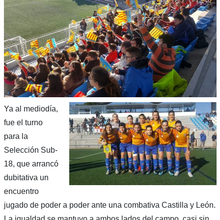
Ya al mediodía,
fue el turno
para la
Selección Sub-
18, que arrancó
dubitativa un
encuentro
jugado de poder a poder ante una combativa Castilla y León.
La igualdad se mantuvo a ambos lados del campo, casi sin