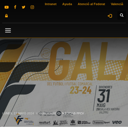
Intranet
Ayuda
Atenció al Federat
Valencià
LUNES, 27 MAYO 2024
/
PUBLICADO EN
NOTICIAS FFCV