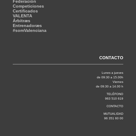
Federación
Competiciones
Certificados
VALENTA
Árbitræs
Entrenadoræs
#somValenciana
CONTACTO
Lunes a jueves
de 09:30 a 15.00h
Viernes
de 09:30 a 14.00 h
TELÉFONO
963 510 619
CONTACTO
MUTUALIDAD
96 351 60 00