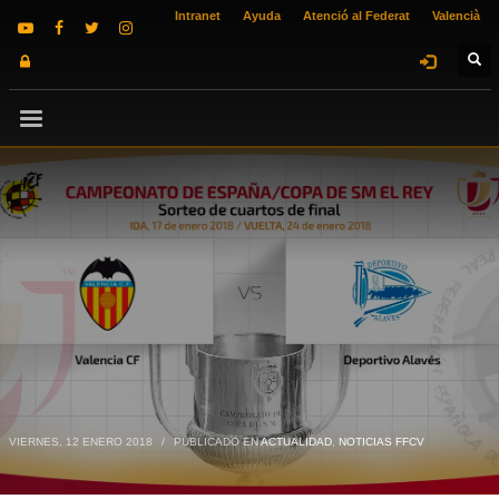
Intranet
Ayuda
Atenció al Federat
Valencià
VIERNES, 12 ENERO 2018
/
PUBLICADO EN
ACTUALIDAD
,
NOTICIAS FFCV