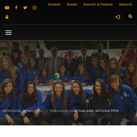
Intranet
Ayuda
Atenció al Federat
Valencià
MIÉRCOLES, 31 MAYO 2017
/
PUBLICADO EN
ACTUALIDAD
,
NOTICIAS FFCV