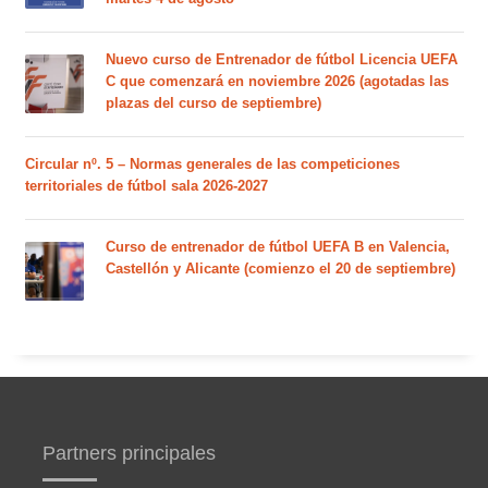
Nuevo curso de Entrenador de fútbol Licencia UEFA
C que comenzará en noviembre 2026 (agotadas las
plazas del curso de septiembre)
Circular nº. 5 – Normas generales de las competiciones
territoriales de fútbol sala 2026-2027
Curso de entrenador de fútbol UEFA B en Valencia,
Castellón y Alicante (comienzo el 20 de septiembre)
Partners principales