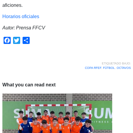
aficiones.
Horarios oficiales
Autor: Prensa FFCV
Facebook
Twitter
Compartir
ETIQUETADO BAJO:
COPA RFEF
,
FÚTBOL
,
OCTAVOS
What you can read next