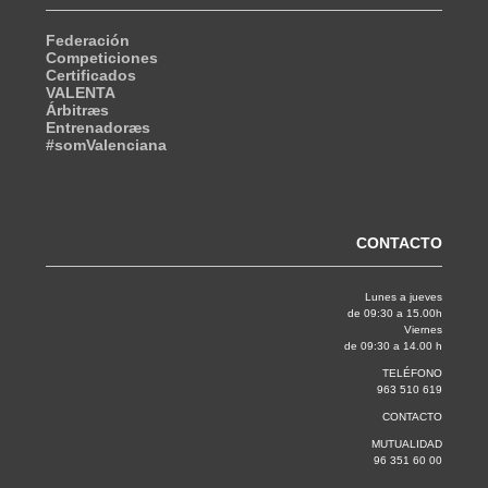
Federación
Competiciones
Certificados
VALENTA
Árbitræs
Entrenadoræs
#somValenciana
CONTACTO
Lunes a jueves
de 09:30 a 15.00h
Viernes
de 09:30 a 14.00 h
TELÉFONO
963 510 619
CONTACTO
MUTUALIDAD
96 351 60 00