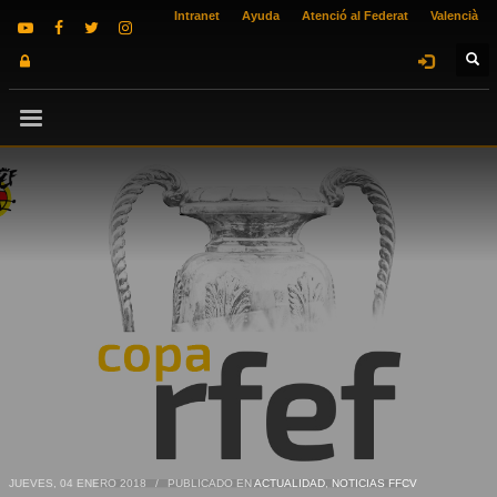
Intranet
Ayuda
Atenció al Federat
Valencià
JUEVES, 04 ENERO 2018
/
PUBLICADO EN
ACTUALIDAD
,
NOTICIAS FFCV