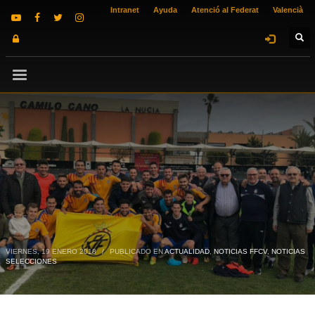
Intranet
Ayuda
Atenció al Federat
Valencià
VIERNES, 19 ENERO 2018
/
PUBLICADO EN
ACTUALIDAD
,
NOTICIAS FFCV
,
NOTICIAS
SELECCIONES