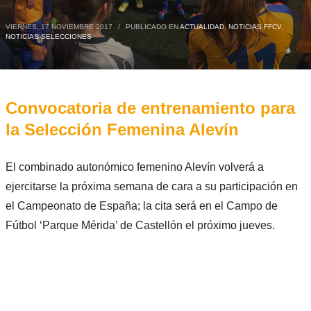
VIERNES, 17 NOVIEMBRE 2017
/
PUBLICADO EN
ACTUALIDAD
,
NOTICIAS FFCV
,
NOTICIAS SELECCIONES
Convocatoria de entrenamiento para
la Selección Femenina Alevín
El combinado autonómico femenino Alevín volverá a
ejercitarse la próxima semana de cara a su participación en
el Campeonato de España; la cita será en el Campo de
Fútbol ‘Parque Mérida’ de Castellón el próximo jueves.