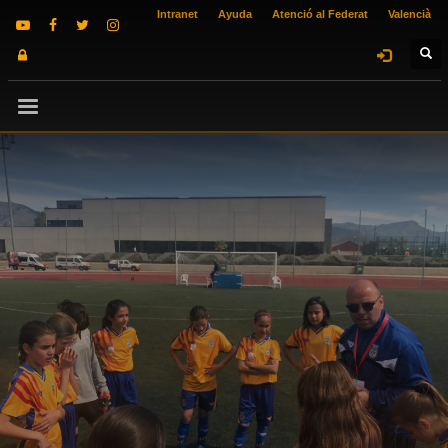
Intranet
Ayuda
Atenció al Federat
Valencià