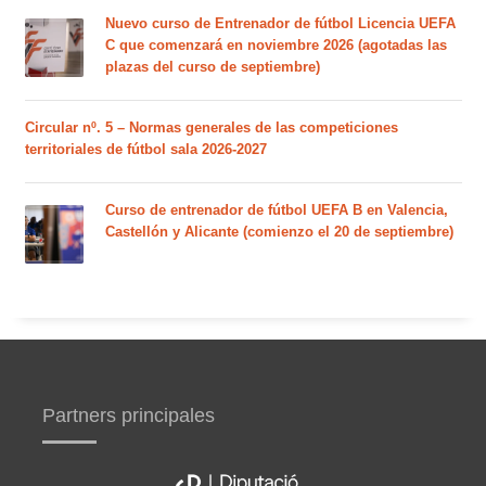
Nuevo curso de Entrenador de fútbol Licencia UEFA
C que comenzará en noviembre 2026 (agotadas las
plazas del curso de septiembre)
Circular nº. 5 – Normas generales de las competiciones
territoriales de fútbol sala 2026-2027
Curso de entrenador de fútbol UEFA B en Valencia,
Castellón y Alicante (comienzo el 20 de septiembre)
Partners principales