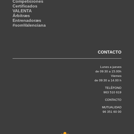
Competiciones
Certificados
VALENTA
Árbitræs
Entrenadoræs
#somValenciana
CONTACTO
Lunes a jueves
de 09:30 a 15.00h
Viernes
de 09:30 a 14.00 h
TELÉFONO
963 510 619
CONTACTO
MUTUALIDAD
96 351 60 00