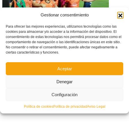
Gestionar consentimiento
Para ofrecer las mejores experiencias, utilizamos tecnologías como las
cookies para almacenar y/o acceder a la información del dispositivo. El
consentimiento de estas tecnologías nos permitirá procesar datos como el
comportamiento de navegación o las identificaciones únicas en este sitio.
No consentir o retirar el consentimiento, puede afectar negativamente a
El Atzeneta hace historia y sube a Segunda B – CD Alcoyano vs Atzeneta
UE (0-1)
ciertas características y funciones.
Aceptar
Denegar
Configuración
Política de cookies
Política de privacidad
Aviso Legal