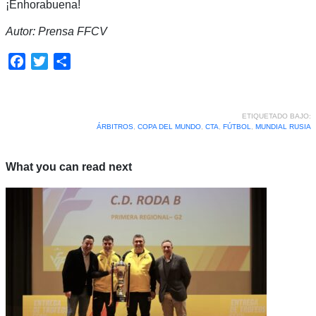
¡Enhorabuena!
Autor: Prensa FFCV
Facebook
Twitter
Compartir
ETIQUETADO BAJO:
ÁRBITROS
,
COPA DEL MUNDO
,
CTA
,
FÚTBOL
,
MUNDIAL RUSIA
What you can read next