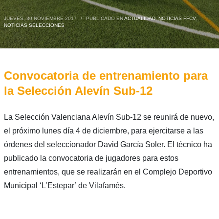
JUEVES, 30 NOVIEMBRE 2017
/
PUBLICADO EN
ACTUALIDAD
,
NOTICIAS FFCV
,
NOTICIAS SELECCIONES
Convocatoria de entrenamiento para
la Selección Alevín Sub-12
La Selección Valenciana Alevín Sub-12 se reunirá de nuevo,
el próximo lunes día 4 de diciembre, para ejercitarse a las
órdenes del seleccionador David García Soler. El técnico ha
publicado la convocatoria de jugadores para estos
entrenamientos, que se realizarán en el Complejo Deportivo
Municipal ‘L’Estepar’ de Vilafamés.