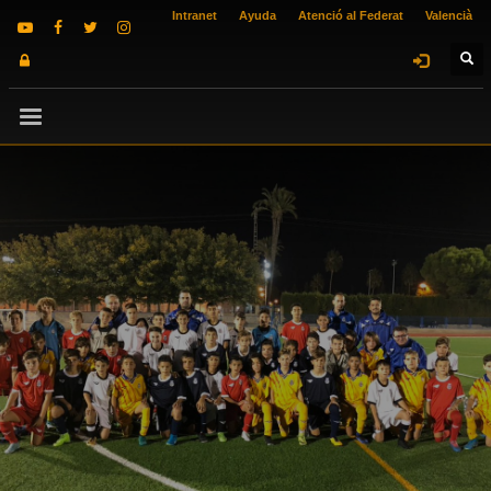
Intranet
Ayuda
Atenció al Federat
Valencià