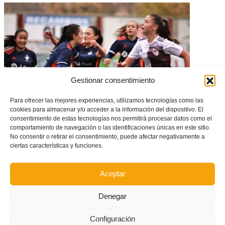
Gestionar consentimiento
Para ofrecer las mejores experiencias, utilizamos tecnologías como las
cookies para almacenar y/o acceder a la información del dispositivo. El
consentimiento de estas tecnologías nos permitirá procesar datos como el
CONVOCATORIA: La Selecció Valenciana Valenta sub15 de fútbol retoma
comportamiento de navegación o las identificaciones únicas en este sitio.
los entrenamientos para preparar la fase plata
No consentir o retirar el consentimiento, puede afectar negativamente a
ciertas características y funciones.
Aceptar
Denegar
Configuración