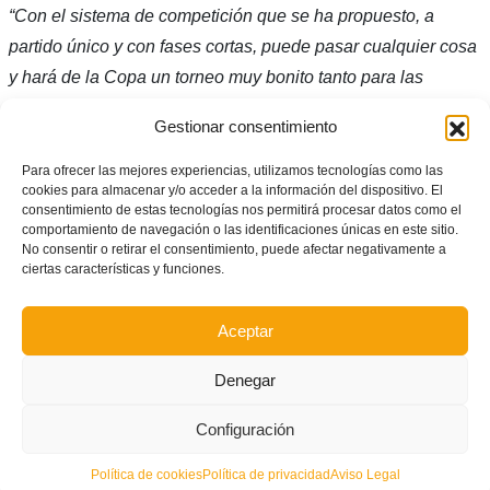
“Con el sistema de competición que se ha propuesto, a
partido único y con fases cortas, puede pasar cualquier cosa
y hará de la Copa un torneo muy bonito tanto para las
jugadoras como para los aficionados”
, Valencia CF.
Gestionar consentimiento
“El formato es atractivo, porque va a reunir a los ocho clubes
Para ofrecer las mejores experiencias, utilizamos tecnologías como las
valencianos de Segunda División en un contexto de máxima
cookies para almacenar y/o acceder a la información del dispositivo. El
igualdad y en el que cualquiera puede ganar”
, Levante UD.
consentimiento de estas tecnologías nos permitirá procesar datos como el
comportamiento de navegación o las identificaciones únicas en este sitio.
No consentir o retirar el consentimiento, puede afectar negativamente a
Autor: Prensa FFCV
ciertas características y funciones.
Facebook
Twitter
Compartir
Aceptar
Denegar
ETIQUETADO BAJO:
AMATEUR
,
CLUBES
,
COMPETICIÓN
,
COPA FEDERACIÓN
,
FÚTBOL FEMENINO
,
JUGADORAS
Configuración
Política de cookies
Política de privacidad
Aviso Legal
What you can read next