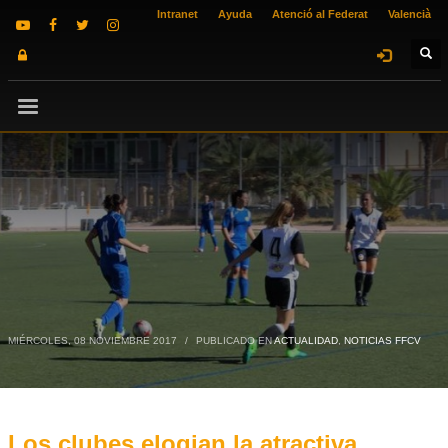
Intranet
Ayuda
Atenció al Federat
Valencià
MIÉRCOLES, 08 NOVIEMBRE 2017
/
PUBLICADO EN
ACTUALIDAD
,
NOTICIAS FFCV
Los clubes elogian la atractiva