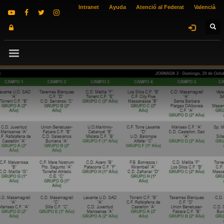
Intranet
Ayuda
Atenció al Federat
Valencià