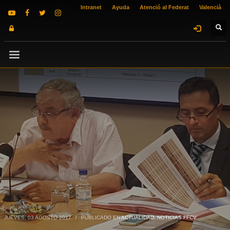
Intranet
Ayuda
Atenció al Federat
Valencià
JUEVES, 03 AGOSTO 2017
/
PUBLICADO EN
ACTUALIDAD
,
NOTICIAS FFCV