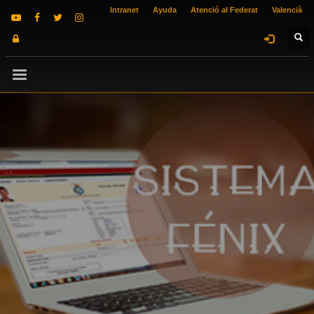
Intranet
Ayuda
Atenció al Federat
Valencià