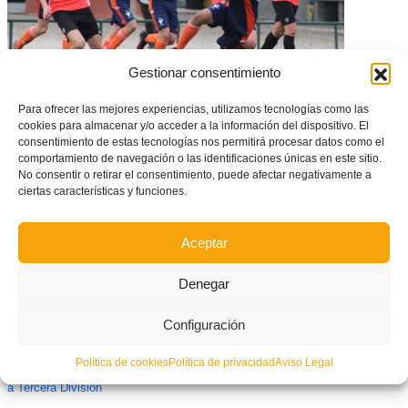
Gestionar consentimiento
Para ofrecer las mejores experiencias, utilizamos tecnologías como las
Buenas sensaciones de las Selecciones sub14 y sub16 en amistosos
cookies para almacenar y/o acceder a la información del dispositivo. El
ante San José
consentimiento de estas tecnologías nos permitirá procesar datos como el
comportamiento de navegación o las identificaciones únicas en este sitio.
No consentir o retirar el consentimiento, puede afectar negativamente a
ciertas características y funciones.
Aceptar
Denegar
Configuración
Política de cookies
Política de privacidad
Aviso Legal
| FUTSAL | Navarti y Alboraya pelearán en Sagunto por la fase de ascenso
a Tercera División