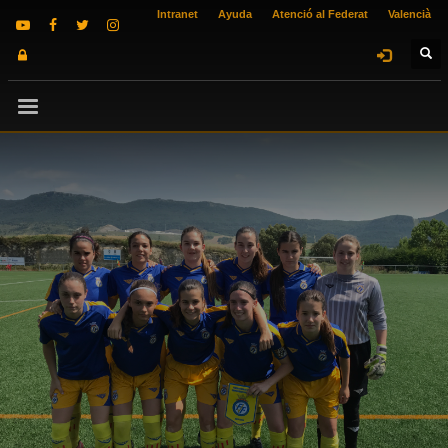
Intranet
Ayuda
Atenció al Federat
Valencià