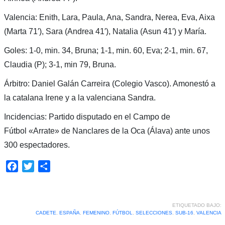
Valencia: Enith, Lara, Paula, Ana, Sandra, Nerea, Eva, Aixa
(Marta 71′), Sara (Andrea 41′), Natalia (Asun 41′) y María.
Goles: 1-0, min. 34, Bruna; 1-1, min. 60, Eva; 2-1, min. 67,
Claudia (P); 3-1, min 79, Bruna.
Árbitro: Daniel Galán Carreira (Colegio Vasco). Amonestó a
la catalana Irene y a la valenciana Sandra.
Incidencias: Partido disputado en el Campo de
Fútbol «Arrate» de Nanclares de la Oca (Álava) ante unos
300 espectadores.
Facebook
Twitter
Compartir
ETIQUETADO BAJO:
CADETE
,
ESPAÑA
,
FEMENINO
,
FÚTBOL
,
SELECCIONES
,
SUB-16
,
VALENCIA