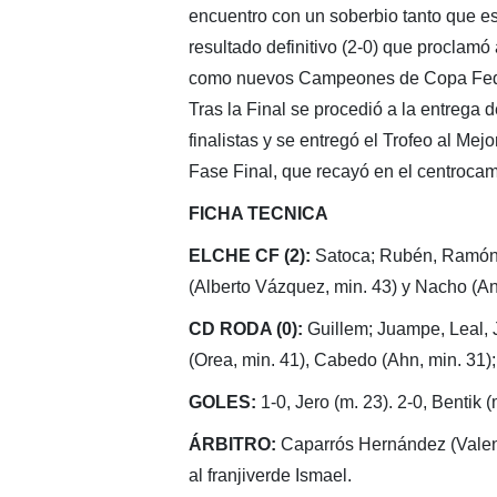
encuentro con un soberbio tanto que es
resultado definitivo (2-0) que proclamó a
como nuevos Campeones de Copa Fede
Tras la Final se procedió a la entrega 
finalistas y se entregó el Trofeo al Mej
Fase Final, que recayó en el centrocam
FICHA TECNICA
ELCHE CF (2):
Satoca; Rubén, Ramón, 
(Alberto Vázquez, min. 43) y Nacho (Ant
CD RODA (0):
Guillem; Juampe, Leal, J
(Orea, min. 41), Cabedo (Ahn, min. 31)
GOLES:
1-0, Jero (m. 23). 2-0, Bentik (
ÁRBITRO:
Caparrós Hernández (Valenci
al franjiverde Ismael.