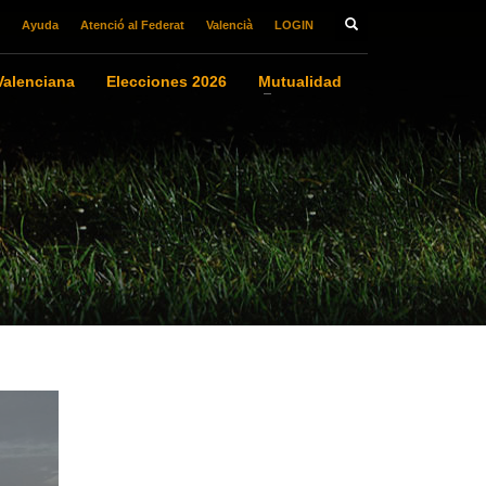
Ayuda
Atenció al Federat
Valencià
LOGIN
alenciana
Elecciones 2026
Mutualidad