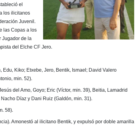
tableció el
 los ilicitanos
ración Juvenil.
de las Copas a los
or Jugador de la
pista del Elche CF Jero.
Edu, Kiko; Etxebe, Jero, Bentik, Ismael; David Valero
onio, min. 52).
esús del Amo, Goyo; Eric (Víctor, min. 39), Beitia, Lamadrid
; Nacho Díaz y Dani Ruiz (Galdón, min. 31).
m. 58).
a). Amonestó al ilicitano Bentik, y expulsó por doble amarilla