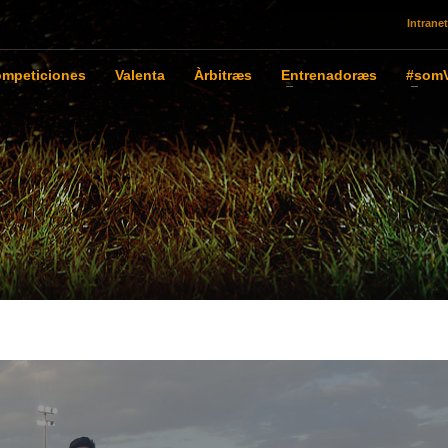
Intranet
mpeticiones
Valenta
Àrbitræs
Entrenadoræs
#somV