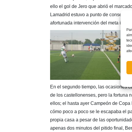
ello el gol de Jero que abrió el marcad
Lamadrid estuvo a punto de conseguir 
afortunada intervención del meta ilicitan
Par
alm
tec
ide
afe
En el segundo tiempo, las ocasiones c
de los castellonenses, pero la fortuna 
ellos; el hasta ayer Campeón de Copa 
cómo poco a poco se le escapaba el pa
propia casa a pesar de las oportunida
apenas dos minutos del pitido final, Bent