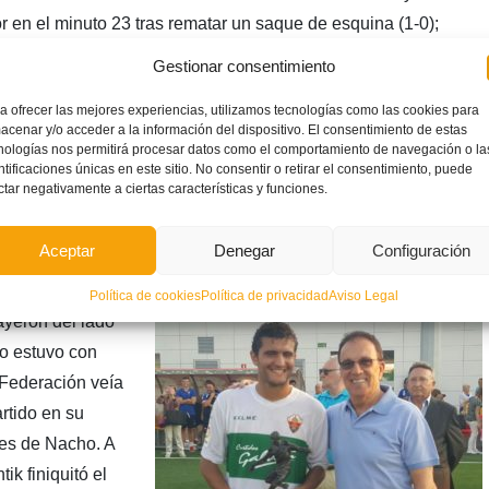
or en el minuto 23 tras rematar un saque de esquina (1-0);
el empate para el Roda al borde del descanso, pero una
Gestionar consentimiento
o lo evitó.
a ofrecer las mejores experiencias, utilizamos tecnologías como las cookies para
acenar y/o acceder a la información del dispositivo. El consentimiento de estas
nologías nos permitirá procesar datos como el comportamiento de navegación o la
ntificaciones únicas en este sitio. No consentir o retirar el consentimiento, puede
ctar negativamente a ciertas características y funciones.
Aceptar
Denegar
Configuración
Política de cookies
Política de privacidad
Aviso Legal
ayeron del lado
no estuvo con
Federación veía
rtido en su
des de Nacho. A
ik finiquitó el