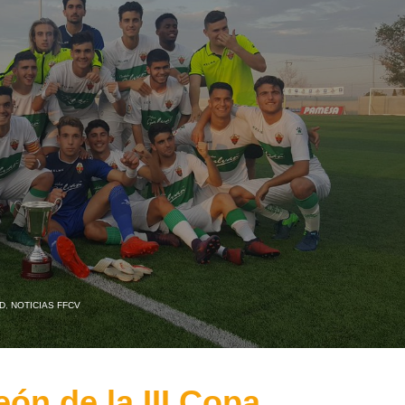
D
,
NOTICIAS FFCV
ón de la III Copa