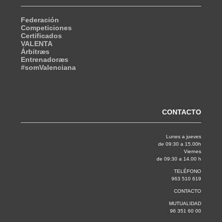
Federación
Competiciones
Certificados
VALENTA
Árbitræs
Entrenadoræs
#somValenciana
CONTACTO
Lunes a jueves
de 09:30 a 15.00h
Viernes
de 09:30 a 14.00 h
TELÉFONO
963 510 619
CONTACTO
MUTUALIDAD
96 351 60 00