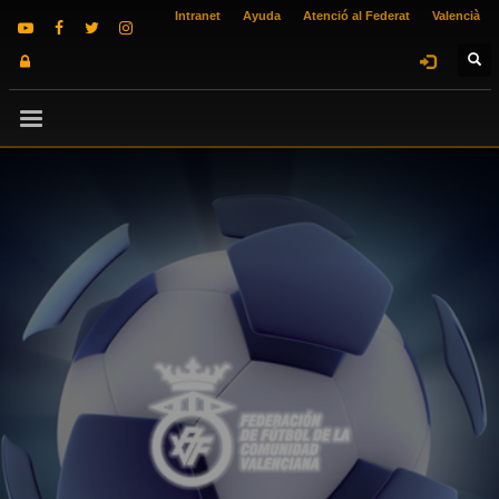
Intranet
Ayuda
Atenció al Federat
Valencià