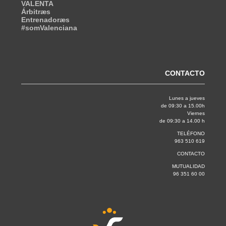
VALENTA
Árbitræs
Entrenadoræs
#somValenciana
CONTACTO
Lunes a jueves
de 09:30 a 15.00h
Viernes
de 09:30 a 14.00 h
TELÉFONO
963 510 619
CONTACTO
MUTUALIDAD
96 351 60 00