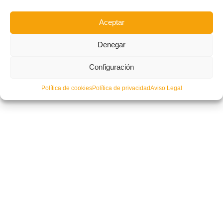
Aceptar
Denegar
Configuración
CONVOCATORIA: Primera lista de la temporada de la Selecció
Valenciana Valenta sub16 de futsal de Álex Martínez
Política de cookies
Política de privacidad
Aviso Legal