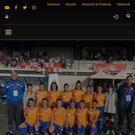
Intranet
Ayuda
Atenció al Federat
Valencià