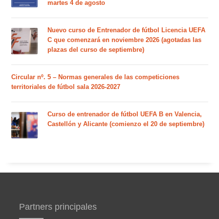
martes 4 de agosto
Nuevo curso de Entrenador de fútbol Licencia UEFA
C que comenzará en noviembre 2026 (agotadas las
plazas del curso de septiembre)
Circular nº. 5 – Normas generales de las competiciones
territoriales de fútbol sala 2026-2027
Curso de entrenador de fútbol UEFA B en Valencia,
Castellón y Alicante (comienzo el 20 de septiembre)
Partners principales