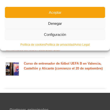
RFEF para la temporada 2026/27 se sorteará el
martes 4 de agosto
Aceptar
Nuevo curso de Entrenador de fútbol Licencia UEFA
Denegar
C que comenzará en noviembre 2026 (agotadas las
plazas del curso de septiembre)
Configuración
Circular nº. 5 – Normas generales de las competiciones
Política de cookies
Política de privacidad
Aviso Legal
territoriales de fútbol sala 2026-2027
Curso de entrenador de fútbol UEFA B en Valencia,
Castellón y Alicante (comienzo el 20 de septiembre)