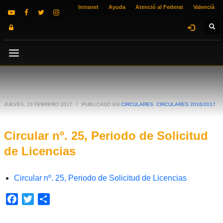
Intranet
Ayuda
Atenció al Federat
Valencià
JUEVES, 23 FEBRERO 2017
/
PUBLICADO EN
CIRCULARES
,
CIRCULARES 2016/2017
Circular nº. 25, Periodo de Solicitud
de Licencias
Circular nº. 25, Periodo de Solicitud de Licencias
Facebook
Twitter
Compartir