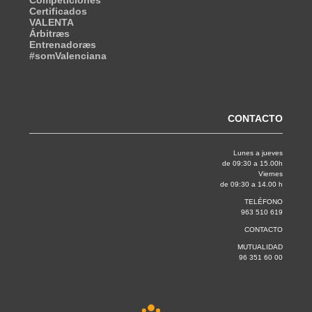
Competiciones
Certificados
VALENTA
Árbitræs
Entrenadoræs
#somValenciana
CONTACTO
Lunes a jueves
de 09:30 a 15.00h
Viernes
de 09:30 a 14.00 h
TELÉFONO
963 510 619
CONTACTO
MUTUALIDAD
96 351 60 00