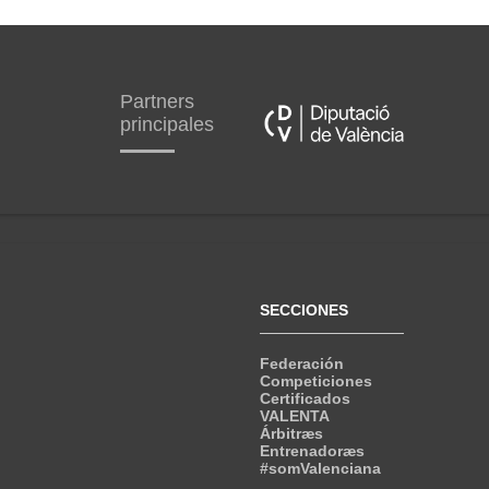
Partners
principales
SECCIONES
Federación
Competiciones
Certificados
VALENTA
Árbitræs
Entrenadoræs
#somValenciana