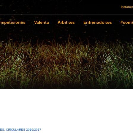
Intranet
mpeticiones
Valenta
Àrbitræs
Entrenadoræs
#somV
RES
,
CIRCULARES 2016/2017