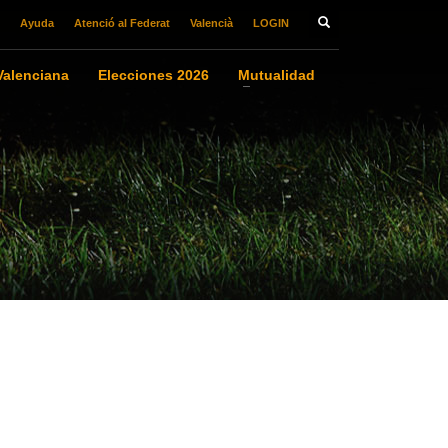
Ayuda
Atenció al Federat
Valencià
LOGIN
alenciana
Elecciones 2026
Mutualidad