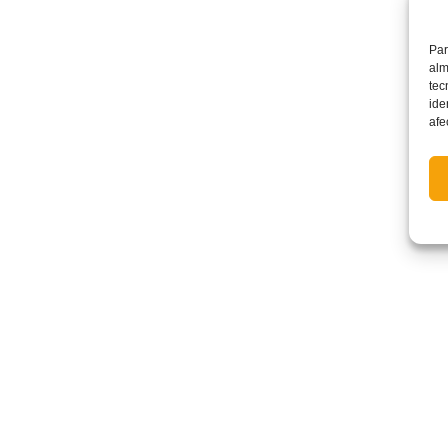
Par
alm
tec
ide
afe