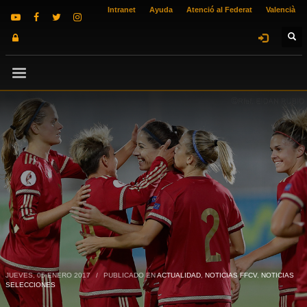
Intranet
Ayuda
Atenció al Federat
Valencià
JUEVES, 05 ENERO 2017
/
PUBLICADO EN
ACTUALIDAD
,
NOTICIAS FFCV
,
NOTICIAS
SELECCIONES