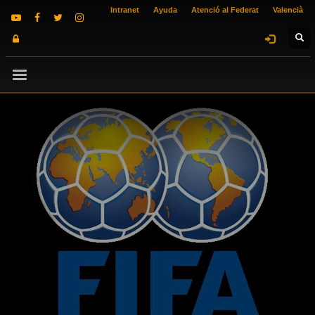
Intranet
Ayuda
Atenció al Federat
Valencià