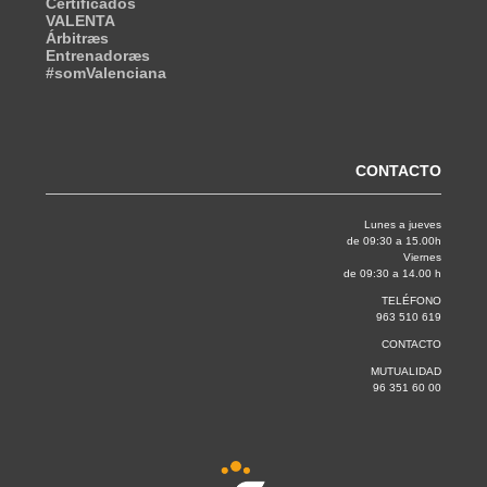
Certificados
VALENTA
Árbitræs
Entrenadoræs
#somValenciana
CONTACTO
Lunes a jueves
de 09:30 a 15.00h
Viernes
de 09:30 a 14.00 h
TELÉFONO
963 510 619
CONTACTO
MUTUALIDAD
96 351 60 00