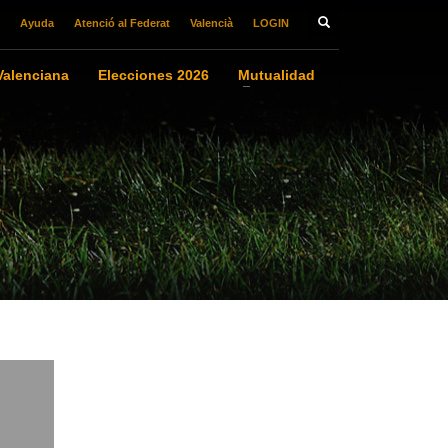
Ayuda
Atenció al Federat
Valencià
LOGIN
alenciana
Elecciones 2026
Mutualidad