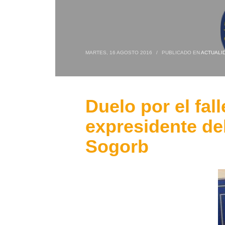
MARTES, 16 AGOSTO 2016
/
PUBLICADO EN
ACTUALI
Duelo por el fal
expresidente de
Sogorb