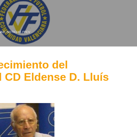
DAD
,
NOTICIAS FFCV
lecimiento del
l CD Eldense D. Lluís