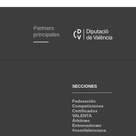
Partners
principales
SECCIONES
Federación
Competiciones
Certificados
VALENTA
Árbitræs
Entrenadoræs
#somValenciana