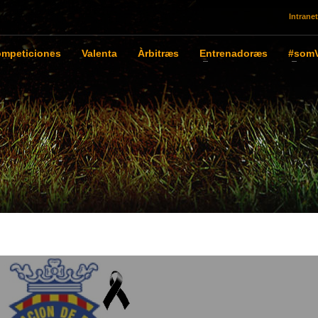
Intranet
mpeticiones
Valenta
Àrbitræs
Entrenadoræs
#somV