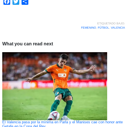
Facebook
Twitter
Compartir
ETIQUETADO BAJO:
FEMENINO
,
FÚTBOL
,
VALENCIA
What you can read next
El Valencia pasa por la mínima en Parla y el Manises cae con honor ante
Getafe en la Copa del Rey