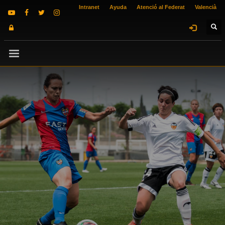
Intranet
Ayuda
Atenció al Federat
Valencià