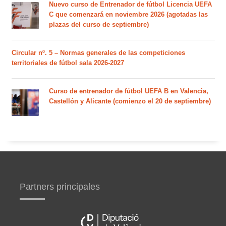
Nuevo curso de Entrenador de fútbol Licencia UEFA
C que comenzará en noviembre 2026 (agotadas las
plazas del curso de septiembre)
Circular nº. 5 – Normas generales de las competiciones
territoriales de fútbol sala 2026-2027
Curso de entrenador de fútbol UEFA B en Valencia,
Castellón y Alicante (comienzo el 20 de septiembre)
Partners principales