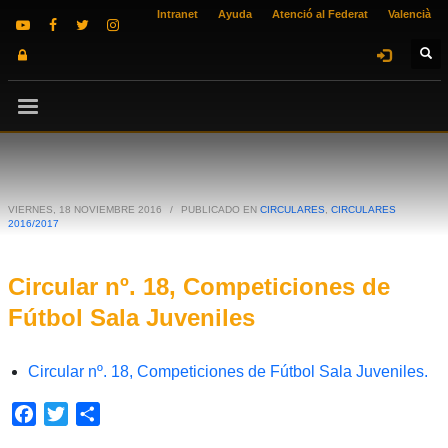
Intranet
Ayuda
Atenció al Federat
Valencià
VIERNES, 18 NOVIEMBRE 2016
/
PUBLICADO EN
CIRCULARES
,
CIRCULARES
2016/2017
Circular nº. 18, Competiciones de
Fútbol Sala Juveniles
Circular nº. 18, Competiciones de Fútbol Sala Juveniles.
Facebook
Twitter
Compartir