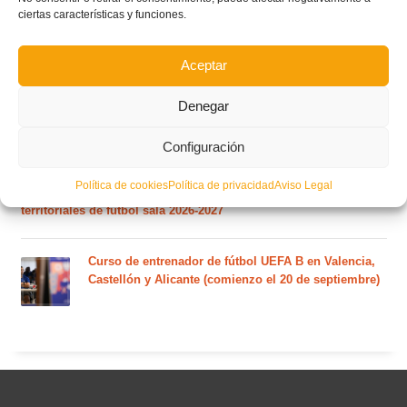
ciertas características y funciones.
El calendario del grupo VI de Tercera Federación
RFEF para la temporada 2026/27 se sorteará el
martes 4 de agosto
Aceptar
Nuevo curso de Entrenador de fútbol Licencia UEFA
Denegar
C que comenzará en noviembre 2026 (agotadas las
plazas del curso de septiembre)
Configuración
Política de cookies
Política de privacidad
Aviso Legal
Circular nº. 5 – Normas generales de las competiciones
territoriales de fútbol sala 2026-2027
Curso de entrenador de fútbol UEFA B en Valencia,
Castellón y Alicante (comienzo el 20 de septiembre)