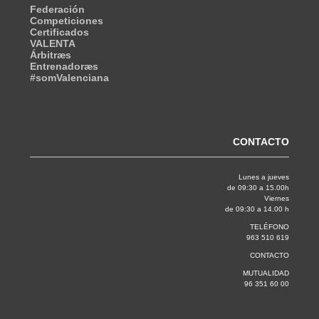
Federación
Competiciones
Certificados
VALENTA
Árbitræs
Entrenadoræs
#somValenciana
CONTACTO
Lunes a jueves
de 09:30 a 15.00h
Viernes
de 09:30 a 14.00 h
TELÉFONO
963 510 619
CONTACTO
MUTUALIDAD
96 351 60 00