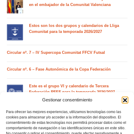
en el embajador de la Comunitat Valenciana
Estos son los dos grupos y calendarios de Lliga
Comunitat para la temporada 2026/2027
Circular nº. 7 – IV Supercopa Comunitat FFCV Futsal
Circular nº. 6 – Fase Autonómica de la Copa Federación
Este es el grupo VI y calendario de Tercera
Federación RFEF para la temporada 2026/2027
Gestionar consentimiento
Para ofrecer las mejores experiencias, utilizamos tecnologías como las
Este es el grupo de la Lliga Autonòmica Juvenil de
cookies para almacenar y/o acceder a la información del dispositivo. El
fútbol sala de la temporada 2026/2027
consentimiento de estas tecnologías nos permitirá procesar datos como el
comportamiento de navegación o las identificaciones únicas en este sitio.
No consentir o retirar el consentimiento, puede afectar negativamente a