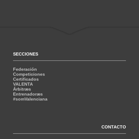
SECCIONES
Federación
Competiciones
Certificados
VALENTA
Árbitræs
Entrenadoræs
#somValenciana
CONTACTO