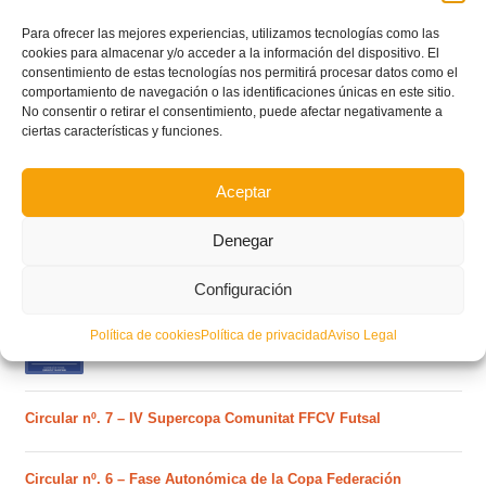
Para ofrecer las mejores experiencias, utilizamos tecnologías como las
cookies para almacenar y/o acceder a la información del dispositivo. El
consentimiento de estas tecnologías nos permitirá procesar datos como el
comportamiento de navegación o las identificaciones únicas en este sitio.
No consentir o retirar el consentimiento, puede afectar negativamente a
ciertas características y funciones.
POSTS RECIENTES
Aceptar
Ferran Torres se da un baño de masas y se convierte
Denegar
en el embajador de la Comunitat Valenciana
Configuración
Estos son los dos grupos y calendarios de Lliga
Política de cookies
Política de privacidad
Aviso Legal
Comunitat para la temporada 2026/2027
Circular nº. 7 – IV Supercopa Comunitat FFCV Futsal
Circular nº. 6 – Fase Autonómica de la Copa Federación