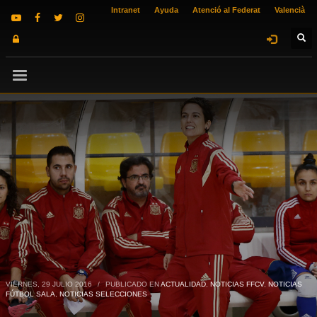
Intranet
Ayuda
Atenció al Federat
Valencià
VIERNES, 29 JULIO 2016
/
PUBLICADO EN
ACTUALIDAD
,
NOTICIAS FFCV
,
NOTICIAS
FÚTBOL SALA
,
NOTICIAS SELECCIONES