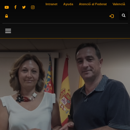
Intranet
Ayuda
Atenció al Federat
Valencià