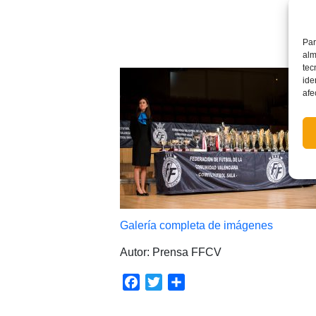
Par
alm
tec
ide
afe
Galería completa de imágenes
Autor: Prensa FFCV
Facebook
Twitter
Compartir