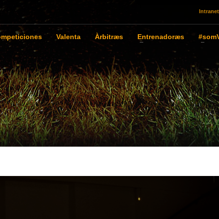
Intranet
mpeticiones
Valenta
Àrbitræs
Entrenadoræs
#somV