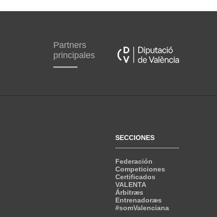
Partners
principales
SECCIONES
Federación
Competiciones
Certificados
VALENTA
Árbitræs
Entrenadoræs
#somValenciana