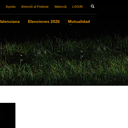
Ayuda
Atenció al Federat
Valencià
LOGIN
alenciana
Elecciones 2026
Mutualidad