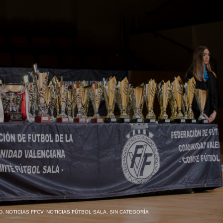
D
,
NOTICIAS FFCV
,
NOTICIAS FÚTBOL SALA
,
SIN CATEGORÍA