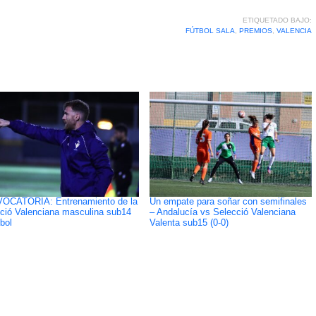
ETIQUETADO BAJO:
FÚTBOL SALA
,
PREMIOS
,
VALENCIA
OCATORIA: Entrenamiento de la
Un empate para soñar con semifinales
ció Valenciana masculina sub14
– Andalucía vs Selecció Valenciana
bol
Valenta sub15 (0-0)