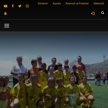
Intranet
Ayuda
Atenció al Federat
Valencià