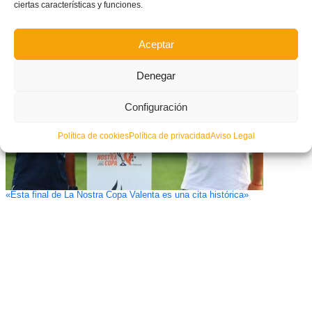
«Tots amb València»: Emotivo homenaje de la RFEF a los entrenadores
ciertas características y funciones.
afectados por la DANA
Aceptar
Denegar
Configuración
Política de cookies
Política de privacidad
Aviso Legal
«Esta final de La Nostra Copa Valenta es una cita histórica»