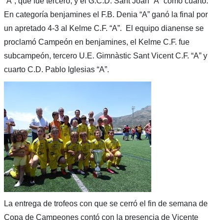
“A”, que fue tercero, y el G.C.D. Sant Joan “A” como cuarto.
En categoría benjamines el F.B. Denia “A” ganó la final por
un apretado 4-3 al Kelme C.F. “A”. El equipo dianense se
proclamó Campeón en benjamines, el Kelme C.F. fue
subcampeón, tercero U.E. Gimnàstic Sant Vicent C.F. “A” y
cuarto C.D. Pablo Iglesias “A”.
La entrega de trofeos con que se cerró el fin de semana de
Copa de Campeones contó con la presencia de Vicente