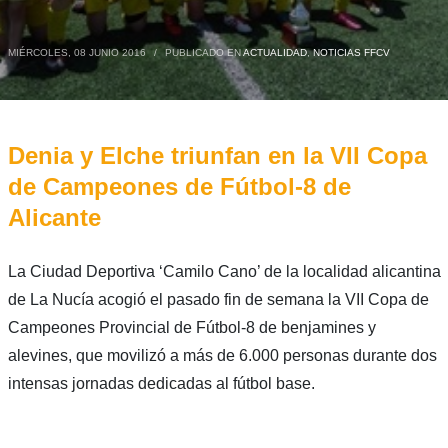
MIÉRCOLES, 08 JUNIO 2016
/
PUBLICADO EN
ACTUALIDAD
,
NOTICIAS FFCV
Denia y Elche triunfan en la VII Copa
de Campeones de Fútbol-8 de
Alicante
La Ciudad Deportiva ‘Camilo Cano’ de la localidad alicantina
de La Nucía acogió el pasado fin de semana la VII Copa de
Campeones Provincial de Fútbol-8 de benjamines y
alevines, que movilizó a más de 6.000 personas durante dos
intensas jornadas dedicadas al fútbol base.